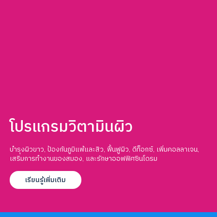
โปรแกรมวิตามินผิว
บำรุงผิวขาว, ป้องกันภูมิแพ้และสิว, ฟื้นฟูผิว, ดีท็อกซ์, เพิ่มคอลลาเจน,
เสริมการทำงานของสมอง, และรักษาออฟฟิศซินโดรม
เรียนรู้เพิ่มเติม