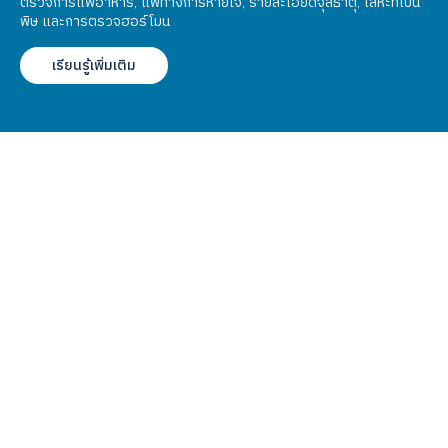
ตรวจการแพ้อาหาร, แพ้ทางการหายใจ, รายละเอียดจุลธาตุ, โลหะที่เป็น
พิษ และการตรวจฮอร์โมน
เรียนรู้เพิ่มเติม
โบทูลินัมทอกซิน
โปรแกรมฉีดฟิลเลอร์
ไฮฟู
เลเซอร์ YAG
ตรวจภูมิแพ้อาหารแฝง lgG
ตรวจสารก่อภูมิแพ้ในอาหารและอากาศ IgE