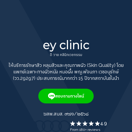
ey clinic
Acne Scar Clinic คลินิกรักษาหลุมสิว
อี วาย คลินิกเวชกรรม
ให้บริการรักษาสิว หลุมสิวและคุณภาพผิว (Skin Quality) โดย
แพทย์เฉพาะทางผิวหนัง หมอผึ้ง พญ.พัจนภา เวชอนุรักษ์
(วว.29297) ประสบการณ์มากกว่า 15 ปีจากสถาบันชั้นนำ
สอบถามทางไลน์
ฆสพ.สบส. ๙๗๑/๒๕๖๘
4.9
From 180+ reviews