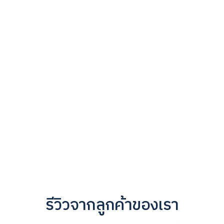
เลเซอร์ Microneedle RF หลุมสิว
เลเซอร์ Fractional CO2
เลเซอร์หลุมสิว Fractional CO2
โปรแกรม Profhilo
โปรแกรมฉีด Plinest ฟื้นฟูคุณภาพผิว
ฉีด Juvelook บูสต์ผิวอ่อนวัย กระชับ สุขภาพดี
โปรแกรม Exion RF กระชับผิว ฟื้นฟูรอบด้าน มี AI
รีวิวจากลูกค้าของเรา