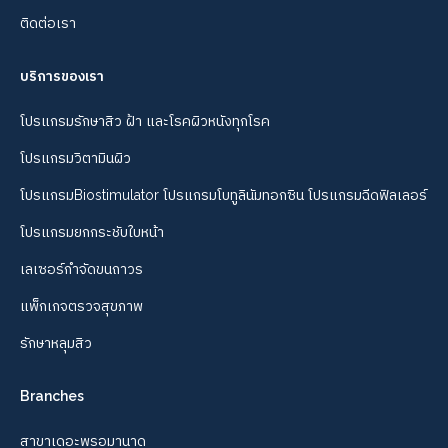
ติดต่อเรา
บริการของเรา
โปรแกรมรักษาสิว ฝ้า และโรคผิวหนังทุกโรค
โปรแกรมวิตามินผิว
โปรแกรมBiostimulator โปรแกรมโบทูลินัมทอกซิน โปรแกรมฉีดฟิลเลอร์
โปรแกรมยกกระชับใบหน้า
เลเซอร์กำจัดขนถาวร
แพ็กเกจตรวจสุขภาพ
รักษาหลุมสิว
Branches
สาขาเดอะพรอมานาด