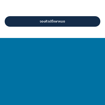
ลดความถี่และความรุนแรงของอาการแพ้และอาการที่เกี่ยวข้อง
ทำความเข้าใจเกี่ยวกับอาการแพ้เฉพาะของตนและวิธีจัดการกับ
อาการเหล่านั้น
จองคิวปรึกษาหมอ
package
ครั้งละ
benefits
food +
3,499
ตรวจทั้งภูมิแพ้อาหาร และทา
inhalation
เดินหายใจแบบเฉียบพลัน
3,499
allergy lgE