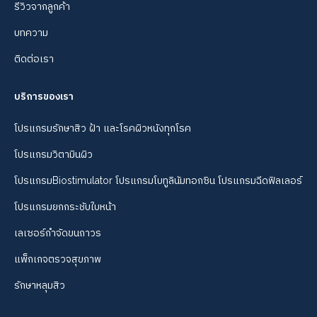
รีวิวจากลูกค้า
บทความ
ติดต่อเรา
บริการของเรา
โปรแกรมรักษาสิว ฝ้า และโรคผิวหนังทุกโรค
โปรแกรมวิตามินผิว
โปรแกรมBiostimulator โปรแกรมโบทูลินัมทอกซิน โปรแกรมฉีดฟิลเลอร์
โปรแกรมยกกระชับใบหน้า
เลเซอร์กำจัดขนถาวร
แพ็กเกจตรวจสุขภาพ
รักษาหลุมสิว