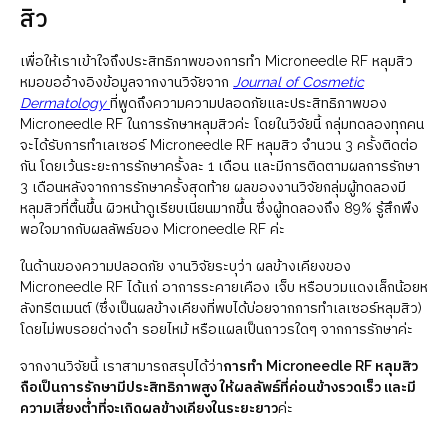
สิว
เพื่อให้เราเข้าใจถึงประสิทธิภาพของการทำ Microneedle RF หลุมสิว
หมอขออ้างอิงข้อมูลจากงานวิจัยจาก
Journal of Cosmetic
Dermatology
ที่พูดถึงความความปลอดภัยและประสิทธิภาพของ
Microneedle RF ในการรักษาหลุมสิวค่ะ โดยในวิจัยนี้ กลุ่มทดลองทุกคน
จะได้รับการทำเลเซอร์ Microneedle RF หลุมสิว จำนวน 3 ครั้งติดต่อ
กัน โดยเว้นระยะการรักษาครั้งละ 1 เดือน และมีการติดตามผลการรักษา
3 เดือนหลังจากการรักษาครั้งสุดท้าย ผลของงานวิจัยกลุ่มผู้ทดลองมี
หลุมสิวที่ตื้นขึ้น ผิวหน้าดูเรียบเนียนมากขึ้น ซึ่งผู้ทดลองถึง 89% รู้สึกพึง
พอใจมากกับผลลัพธ์ของ Microneedle RF ค่ะ
ในด้านของความปลอดภัย งานวิจัยระบุว่า ผลข้างเคียงของ
Microneedle RF ได้แก่ อาการระคายเคือง เจ็บ หรือบวมแดงเล็กน้อยห
ลังทรีตเมนต์ (ซึ่งเป็นผลข้างเคียงที่พบได้บ่อยจากการทำเลเซอร์หลุมสิว)
โดยไม่พบรอยด่างดำ รอยไหม้ หรือแผลเป็นถาวรใดๆ จากการรักษาค่ะ
จากงานวิจัยนี้ เราสามารถสรุปได้ว่า
การทำ Microneedle RF หลุมสิว
ถือเป็นการรักษามีประสิทธิภาพสูง ให้ผลลัพธ์ที่ค่อนข้างรวดเร็ว และมี
ความเสี่ยงต่ำที่จะเกิดผลข้างเคียงในระยะยาว
ค่ะ