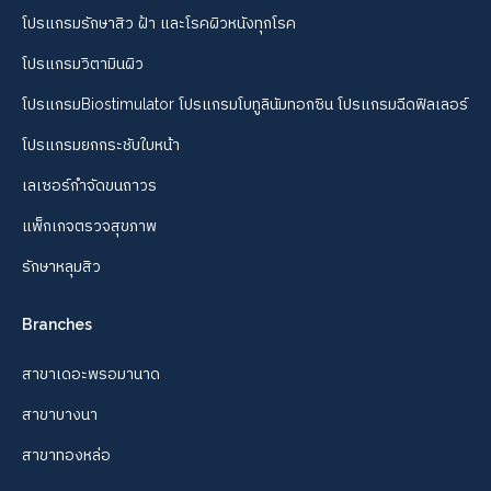
โปรแกรมรักษาสิว ฝ้า และโรคผิวหนังทุกโรค
โปรแกรมวิตามินผิว
โปรแกรมBiostimulator โปรแกรมโบทูลินัมทอกซิน โปรแกรมฉีดฟิลเลอร์
โปรแกรมยกกระชับใบหน้า
เลเซอร์กำจัดขนถาวร
แพ็กเกจตรวจสุขภาพ
รักษาหลุมสิว
Branches
สาขาเดอะพรอมานาด
สาขาบางนา
สาขาทองหล่อ