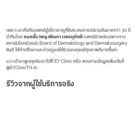
เพราะเราคือทีมแพทย์ผู้เชี่ยวชาญที่มีประสบการณ์รวมกันมากกว่า 30 ปี
นำทีมโดย
หมอผึ้ง (พญ.พัจนภา เวชอนุรักษ์)
แพทย์ผิวหนังเฉพาะทาง
สถาบันโรคผิวหนัง Board of Dermatology and Dermatosurgery
ยินดี ให้คำปรึกษาและช่วยดูแลให้ผิวของคุณมีสุขภาพดีมากขึ้นค่ะ
แวะเข้ามาพูดคุยกับเราได้ที่ EY Clinic หรือ สอบถามข้อมูลเพิ่มเติมที่
@EYClinicTH ค่ะ
รีวิวจากผู้ใช้บริการจริง