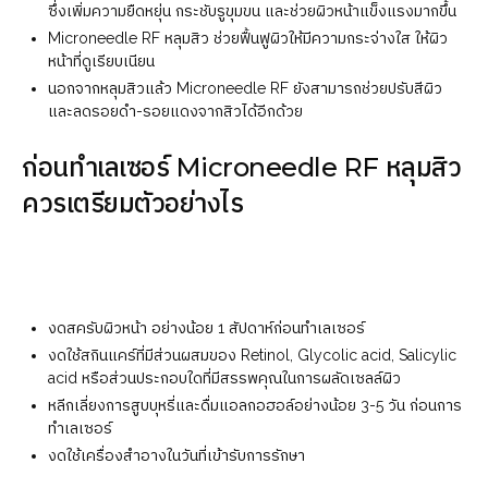
ซึ่งเพิ่มความยืดหยุ่น กระชับรูขุมขน และช่วยผิวหน้าแข็งแรงมากขึ้น
Microneedle RF หลุมสิว ช่วยฟื้นฟูผิวให้มีความกระจ่างใส ให้ผิว
หน้าที่ดูเรียบเนียน
นอกจากหลุมสิวแล้ว Microneedle RF ยังสามารถช่วยปรับสีผิว
และลดรอยดำ-รอยแดงจากสิวได้อีกด้วย
ก่อนทำเลเซอร์ Microneedle RF หลุมสิว
ควรเตรียมตัวอย่างไร
งดสครับผิวหน้า อย่างน้อย 1 สัปดาห์ก่อนทำเลเซอร์
งดใช้สกินแคร์ที่มีส่วนผสมของ Retinol, Glycolic acid, Salicylic
acid หรือส่วนประกอบใดที่มีสรรพคุณในการผลัดเซลล์ผิว
หลีกเลี่ยงการสูบบุหรี่และดื่มแอลกอฮอล์อย่างน้อย 3-5 วัน ก่อนการ
ทำเลเซอร์
งดใช้เครื่องสำอางในวันที่เข้ารับการรักษา