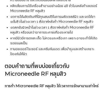
ความบอบบาง และเกิดเป็นรอยคล้ำเสียได้ง่าย
หลีกเลี่ยงการใช้เครื่องสำอางอย่างน้อย 48 ชั่วโมงหลังทำเลเซอร์
Microneedle RF หลุมสิว
งดการใช้ผลิตภัณฑ์ที่มีคุณสมบัติในการผลัดเซลล์ผิว และงดใช้ยา
แต้มสิวในช่วงเวลา 1 สัปดาห์หลังทำ Microneedle RF หลุมสิว
งดสครับผิวหน้าในช่วงเวลา 1 สัปดาห์หลังทำ Microneedle RF
หลุมสิว หรือจนกว่าอาการระคายเคืองจะหายไป
หากมีผิวมีการตกสะเก็ด ไม่ควรแกะหรือเกา เพราะอาจจะทำให้เกิด
รอยแผลเป็น
ทามอยเจอร์ไรเซอร์ และครีมกันแดด เพื่อบำรุงและสร้างเกราะ
ป้องกันให้ผิว
ตอบคำถามที่พบบ่อยเกี่ยวกับ
Microneedle RF หลุมสิว
การทำ Microneedle RF หลุมสิว ใช้เวลาการรักษานานเท่าไหร่