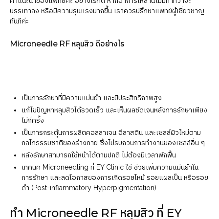
คำแนะนำของแพทย์ค่ะ อย่างไรก็ดี หากอาการเหล่านี้ไม่มีท่าทีว่าจะ
บรรเทาลง หรือมีความรุนแรงมากขึ้น เราควรปรึกษาแพทย์ผู้เชี่ยวชาญ
ทันทีค่ะ
Microneedle RF หลุมสิว ดีอย่างไร
เป็นการรักษาที่มีความแม่นยำ และมีประสิทธิภาพสูง
แก้ไขปัญหาหลุมสิวได้รวดเร็ว และเห็นผลชัดเจนหลังการรักษาเพียง
ไม่กี่ครั้ง
เป็นการกระตุ้นการผลิตคอลลาเจน อีลาสติน และเซลล์ผิวใหม่ตาม
กลไกธรรมชาติของร่างกาย ซึ่งไม่รบกวนการทำงานของเซลล์อื่น ๆ
หลังรักษาสามารถใช้หน้าได้ตามปกติ ไม่ต้องมีเวลาพักฟื้น
เทคนิค Microneedling ที่ EY Clinic ใช้ ช่วยเพิ่มความแม่นยำใน
การรักษา และลดโอกาสของการเกิดรอยไหม้ รอยแผลเป็น หรือรอย
ดำ (Post-inflammatory Hyperpigmentation)
ทำ Microneedle RF หลุมสิว ที่ EY