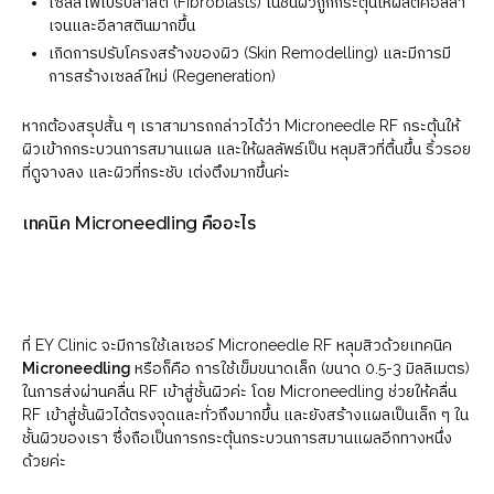
เซลล์ไฟโบรบลาสต์ (Fibroblasts) ในชั้นผิวถูกกระตุ้นให้ผลิตคอลลา
เจนและอีลาสตินมากขึ้น
เกิดการปรับโครงสร้างของผิว (Skin Remodelling) และมีการมี
การสร้างเซลล์ใหม่ (Regeneration)
หากต้องสรุปสั้น ๆ เราสามารถกล่าวได้ว่า Microneedle RF กระตุ้นให้
ผิวเข้ากกระบวนการสมานแผล และให้ผลลัพธ์เป็น หลุมสิวที่ตื้นขึ้น ริ้วรอย
ที่ดูจางลง และผิวที่กระชับ เต่งตึงมากขึ้นค่ะ
เทคนิค Microneedling คืออะไร
ที่ EY Clinic จะมีการใช้เลเซอร์ Microneedle RF หลุมสิวด้วยเทคนิค
Microneedling
หรือก็คือ การใช้เข็มขนาดเล็ก (ขนาด 0.5-3 มิลลิเมตร)
ในการส่งผ่านคลื่น RF เข้าสู่ชั้นผิวค่ะ โดย Microneedling ช่วยให้คลื่น
RF เข้าสู่ชั้นผิวได้ตรงจุดและทั่วถึงมากขึ้น และยังสร้างแผลเป็นเล็ก ๆ ใน
ชั้นผิวของเรา ซึ่งถือเป็นการกระตุ้นกระบวนการสมานแผลอีกทางหนึ่ง
ด้วยค่ะ