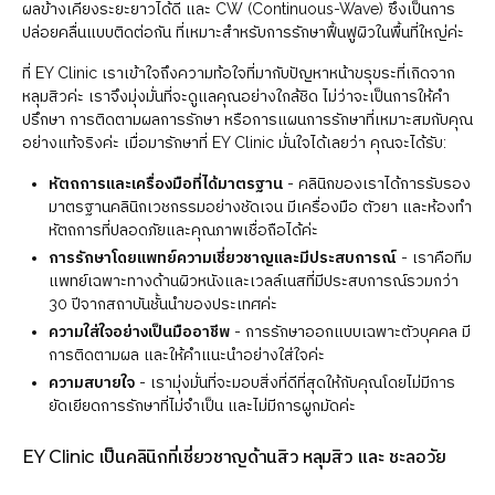
ผลข้างเคียงระยะยาวได้ดี และ CW (Continuous-Wave) ซึ่งเป็นการ
ปล่อยคลื่นแบบติดต่อกัน ที่เหมาะสำหรับการรักษาฟื้นฟูผิวในพื้นที่ใหญ่ค่ะ
ที่ EY Clinic เราเข้าใจถึงความท้อใจที่มากับปัญหาหน้าขรุขระที่เกิดจาก
หลุมสิวค่ะ เราจึงมุ่งมั่นที่จะดูแลคุณอย่างใกล้ชิด ไม่ว่าจะเป็นการให้คำ
ปรึกษา การติดตามผลการรักษา หรือการแผนการรักษาที่เหมาะสมกับคุณ
อย่างแท้จริงค่ะ เมื่อมารักษาที่ EY Clinic มั่นใจได้เลยว่า คุณจะได้รับ:
หัตถการและเครื่องมือที่ได้มาตรฐาน
- คลินิกของเราได้การรับรอง
มาตรฐานคลินิกเวชกรรมอย่างชัดเจน มีเครื่องมือ ตัวยา และห้องทำ
หัตถการที่ปลอดภัยและคุณภาพเชื่อถือได้ค่ะ
การรักษาโดยแพทย์ความเชี่ยวชาญและมีประสบการณ์
- เราคือทีม
แพทย์เฉพาะทางด้านผิวหนังและเวลล์เนสที่มีประสบการณ์รวมกว่า
30 ปีจากสถาบันชั้นนำของประเทศค่ะ
ความใส่ใจอย่างเป็นมืออาชีพ
- การรักษาออกแบบเฉพาะตัวบุคคล มี
การติดตามผล และให้คำแนะนำอย่างใส่ใจค่ะ
ความสบายใจ
- เรามุ่งมั่นที่จะมอบสิ่งที่ดีที่สุดให้กับคุณโดยไม่มีการ
ยัดเยียดการรักษาที่ไม่จำเป็น และไม่มีการผูกมัดค่ะ
EY Clinic เป็นคลินิกที่เชี่ยวชาญด้านสิว หลุมสิว และ ชะลอวัย