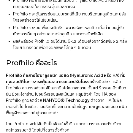
Profhilo คือสารไฮยาลูรอนิก แอซิด (Hyaluronic Acid หรือ HA)
ที่มีคุณสมบัติในการกระตุ้นคอลลาเจน
Profhilo กระตุ้นการซ่อมแซมเซลล์ที่เสียหายบริเวณหลุมสิวและปรับ
โครงสร้างผิวให้เรียบเนียน
Profhilo จะช่วยเพิ่มประสิทธิภาพการรักษาหลุมสิว เมื่อทำควบคู่กับ
หัตถการอื่น ๆ อย่างเลเซอร์หลุมสิว และการตัดพังผืด
ผลลัพธ์ของ Profhilo อยู่ได้นาน 6-12 เดือนหลังจากฉีดเพียง 2 ครั้ง
โดยสามารถฉีดเพื่อคงผลลัพธ์ได้ทุก ๆ 6 เดือน
Profhilo คืออะไร
Profhilo คือสารไฮยาลูรอนิก แอซิด (Hyaluronic Acid หรือ HA) ที่มี
คุณสมบัติในการกระตุ้นคอลลาเจนและปรับโครงสร้างผิว
ค่ะ การฉีด
Profhilo สามารถช่วยแก้ปัญหาผิวได้หลากหลาย ตั้งแต่ ริ้วรอย ผิวเหี่ยว
ย่น ผิวแห้งกร้าน ไปจนถึงรอยแผลเป็นและหลุมสิวค่ะ โดย HA ของ
Profhilo ถูกผลิตด้วย
NAHYCO® Technology
ต่างจาก HA ในฟิล
เลอร์ทั่วไป โดยมีความบริสุทธิ์และความเข้มข้นสูง และถูกออกแบบมาเพื่อ
ฟื้นฟูผิวจากภายในสู่ภายนอกค่ะ
โดย Profhilo จะไม่จับตัวเป็นก้อนในชั้นผิว และสามารถสลายตัวได้ตาม
กลไกธรรมชาติ โดยไม่ทิ้งสารตั้งค้างค่ะ