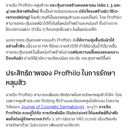
การฉีด Profhilo หลุมสิวจะ
กระตุ้นการสร้างคอลลาเจน (ชนิด 1, 3, และ
4) และอีลาสตินใหม่
ซึ่งเป็นการซ่อมแซมและ
ปรับโครงสร้างผิว (Bio-
remodeling)
ในบริเวณที่เป็นรอยหลุมสิวและแผลเป็นค่ะ โดย Profhilo
สามารถกระตุ้นเซลล์ผิวได้ทั้งในชั้นหนังกำพร้าและหนังแท้ ซึ่งต่างจาก
Biostimulator ตัวอื่น ๆ ที่ออกฤทธิ์เฉพาะในชั้นหนังแท้ค่ะ
นอกจากกระตุ้นคอลลาเจนแล้ว Profhilo ยัง
ให้ความชุ่มชื้นกับผิวได้
อย่างล้ำลึก
เนื่องจาก HA ที่มีกระจายตัวได้ดี ทำให้ผิวอุ้มน้ำได้มากขึ้น
การกระตุ้นเซลล์ในชั้นหนังกำพร้ายังช่วย
เสริมความแข็งแรงของเกราะ
ป้องกันผิว
ช่วยให้ผิวมีความเรียบเนียน กระชับ และสุขภาพดีขึ้นค่ะ
ประสิทธิภาพของ Profhilo ในการรักษา
หลุมสิว
การฉีด Profhilo สามารถเพิ่มประสิทธิภาพในการรักษาหลุมสิวได้ค่ะ โดย
เฉพาะหลุมสิวประเภท Rolling ที่กว้างและมีขอบหลุมไม่ชัดเจน โดยงาน
วิจัยของ
Journal of Cosmetic Dermatology
ระบุว่า
การฉีด
Profhilo ควบคู่ไปกับ การตัดพังผืด (Subcision) ให้ผลลัพธ์ที่น่าพึง
พอใจต่อผู้รักษามากกว่า
ถึง 2 เท่า (นับจาก VAS score) เมื่อเทียบกับ
การรักษาด้วย Subcision เพียงอย่างเดียวค่ะ