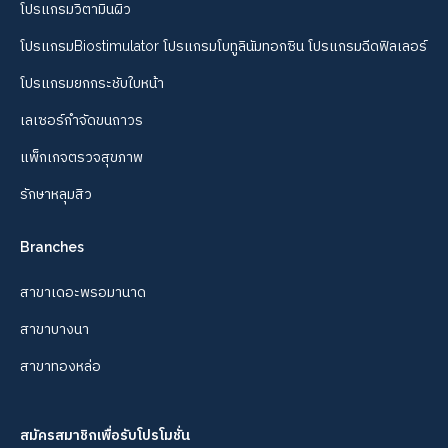
โปรแกรมวิตามินผิว
โปรแกรมBiostimulator โปรแกรมโบทูลินัมทอกซิน โปรแกรมฉีดฟิลเลอร์
โปรแกรมยกกระชับใบหน้า
เลเซอร์กำจัดขนถาวร
แพ็กเกจตรวจสุขภาพ
รักษาหลุมสิว
Branches
สาขาเดอะพรอมานาด
สาขาบางนา
สาขาทองหล่อ
สมัครสมาชิกเพื่อรับโปรโมชั่น