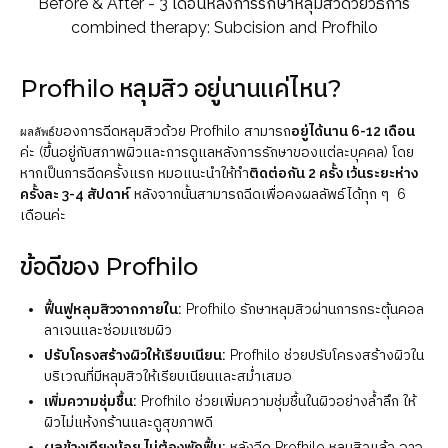
Before & After - 3 เดือนหลังการรักษาหลุมสิวด้วยวิธีการ
combined therapy: Subcision and Profhilo
Profhilo หลุมสิว อยู่นานแค่ไหน?
ของการฉีดหลุมสิวด้วย Profhilo สามารถ
อยู่ได้นาน 6-12 เดือน
ผลลัพธ์
ค่ะ (ขึ้นอยู่กับสภาพผิวและการดูแลหลังการรักษาของแต่ละบุคคล) โดย
หากเป็นการฉีดครั้งแรก หมอแนะนำให้ทำ
ติดต่อกัน 2 ครั้ง เว้นระยะห่าง
ครั้งละ 3-4 สัปดาห์
หลังจากนั้นสามารถฉีดเพื่อคงผลลัพธ์ได้ทุก ๆ 6
เดือนค่ะ
ข้อดีของ Profhilo
ฟื้นฟูหลุมสิวจากภายใน:
Profhilo รักษาหลุมสิวผ่านการกระตุ้นคอล
ลาเจนและซ่อมแซมผิว
ปรับโครงสร้างผิวให้เรียบเนียน:
Profhilo ช่วยปรับโครงสร้างผิวใน
บริเวณที่มีหลุมสิวให้เรียบเนียนและสม่ำเสมอ
เพิ่มความชุ่มชื้น:
Profhilo ช่วยเพิ่มความชุ่มชื้นในผิวอย่างล้ำลึก ให้
ผิวไม่แห้งกร้านและดูสุขภาพดี
ผลข้างเคียงน้อย ไม่ต้องพักฟื้น:
หลังฉีด Profhilo หลุมสิวแล้ว อาจ