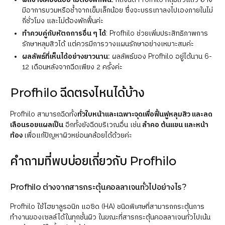
มีอาการบวมหรือช้ำจากเข็มเล็กน้อย ซึ่งจะบรรเทาลงไปเองภายในไม่
กี่ชั่วโมง และไม่ต้องพักฟื้นค่ะ
ทำควบคู่กับหัตถการอื่น ๆ ได้
: Profhilo ช่วยเพิ่มประสิทธิภาพการ
รักษาหลุมสิวได้ แต่ควรมีการวางแผนรักษาอย่างเหมาะสมค่ะ
ผลลัพธ์ที่เห็นได้อย่างยาวนาน:
ผลลัพธ์ของ Profhilo อยู่ได้นาน 6-
12 เดือนหลังจากฉีดเพียง 2 ครั้งค่ะ
Profhilo ฉีดตรงไหนได้บ้าง
Profhilo สามารถฉีดทั้ง
ทั่วใบหน้าและเฉพาะจุดเพื่อฟื้นฟูหลุมสิว และลด
เลือนรอยแผลเป็น
อีกทั้งยังฉีดบริเวณอื่น เช่น
ลำคอ ต้นแขน และหน้า
ท้อง
เพื่อแก้ปัญหาผิวหย่อนคล้อยได้ด้วยค่ะ
คำถามที่พบบ่อยเกี่ยวกับ Profhilo
Profhilo ต่างจากสารกระตุ้นคอลลาเจนทั่วไปอย่างไร?
Profhilo ใช้ไฮยาลูรอนิก แอซิด (HA) ชนิดพิเศษที่สามารถกระตุ้นการ
ทำงานของเซลล์ได้ในทุกชั้นผิว ในขณะที่สารกระตุ้นคอลลาเจนทั่วไปเน้น