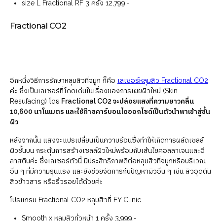
size L Fractional RF 3 ครั้ง 12,799.-
Fractional CO2
อีกหนึ่งวิธีการรักษาหลุมสิวที่จมูก ก็คือ
เลเซอร์หลุมสิว Fractional CO2
ค่ะ ซึ่งเป็นเลเซอร์ที่โดดเด่นในเรื่องของการเผยผิวใหม่ (Skin
Resufacing) โดย
Fractional CO2 จะปล่อยแสงที่ความยาวคลื่น
10,600 นาโนเมตร และใช้ก๊าซคาร์บอนไดออกไซด์เป็นตัวนำพาเข้าสู่ชั้น
ผิว
หลังจากนั้น แสงจะแปรเปลี่ยนเป็นความร้อนซึ่งทำให้เกิดการผลัดเซลล์
ผิวชั้นบน กระตุ้นการสร้างเซลล์ผิวใหม่พร้อมกับเส้นใยคอลลาเจนและอี
ลาสตินค่ะ ซึ่งเลเซอร์ตัวนี้ มีประสิทธิภาพดีต่อหลุมสิวที่จมูกหรือบริเวณ
อื่น ๆ ที่มีความรุนแรง และยังช่วยจัดการกับปัญหาผิวอื่น ๆ เช่น สิวอุดตัน
สิวข้าวสาร หรือริ้วรอยได้ด้วยค่ะ
โปรแกรม Fractional CO2 หลุมสิวที่ EY Clinic
Smooth x หลุมสิวทั่วหน้า 1 ครั้ง 3,999.-