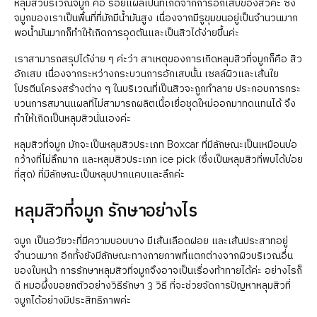
หลุมสิวบริเวณจมูก คือ รอยแผลเป็นที่เกิดจากการอักเสบของสิวค่ะ ซึ่ง
จมูกของเราเป็นพื้นที่ที่มักมีน้ำมันสูง เนื่องจากมีรูขุมขนอยู่เป็นจำนวนมาก
พอน้ำมันมากก็ทำให้เกิดการอุดตันและเป็นสิวได้ง่ายขึ้นค่ะ
เราสามารถสรุปได้ง่าย ๆ ค่ะว่า สาเหตุของการเกิดหลุมสิวที่จมูกก็คือ สิว
อักเสบ เนื่องจากระหว่างกระบวนการอักเสบนั้น เซลล์ผิวและเส้นใย
โปรตีนโครงสร้างต่าง ๆ ในบริเวณที่เป็นสิวจะถูกทำลาย ประกอบการกระ
บวนการสมานแผลที่ไม่สามารถผลิตเนื้อเยื่อชุดใหม่ออกมาทดแทนได้ จึง
ทำให้เกิดเป็นหลุมสิวนั่นเองค่ะ
หลุมสิวที่จมูก มักจะเป็นหลุมสิวประเภท Boxcar ที่มีลักษณะเป็นเหมือนบ่อ
กว้างที่ไม่ลึกมาก และหลุมสิวประเภท ice pick (ซึ่งเป็นหลุมสิวที่พบได้บ่อย
ที่สุด) ที่มีลักษณะเป็นหลุมปากแคบและลึกค่ะ
หลุมสิวที่จมูก รักษาอย่างไร
จมูก เป็นอวัยวะที่มีความบอบบาง มีเส้นเลือดฝอย และเส้นประสาทอยู่
จำนวนมาก อีกทั้งยังมีลักษณะทางกายภาพที่แตกต่างจากผิวบริเวณอื่น
ของใบหน้า การรักษาหลุมสิวที่จมูกจึงอาจเป็นเรื่องท้าทายได้ค่ะ อย่างไรก็
ดี หมอผึ้งขอยกตัวอย่างวิธีรักษา 3 วิธี ที่จะช่วยจัดการปัญหาหลุมสิวที่
จมูกได้อย่างมีประสิทธิภาพค่ะ