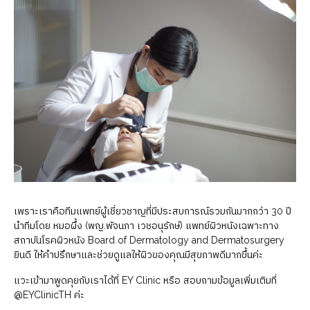
เพราะเราคือทีมแพทย์ผู้เชี่ยวชาญที่มีประสบการณ์รวมกันมากกว่า 30 ปี
นำทีมโดย หมอผึ้ง (พญ.พัจนภา เวชอนุรักษ์) แพทย์ผิวหนังเฉพาะทาง
สถาบันโรคผิวหนัง Board of Dermatology and Dermatosurgery
ยินดี ให้คำปรึกษาและช่วยดูแลให้ผิวของคุณมีสุขภาพดีมากขึ้นค่ะ
แวะเข้ามาพูดคุยกับเราได้ที่ EY Clinic หรือ สอบถามข้อมูลเพิ่มเติมที่
@EYClinicTH ค่ะ