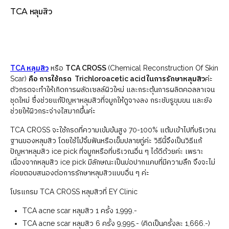
TCA หลุมสิว
TCA หลุมสิว
หรือ
TCA CROSS
(Chemical Reconstruction Of Skin
Scar)
คือ การใช้กรด Trichloroacetic acid ในการรักษาหลุมสิว
ค่ะ
ตัวกรดจะทำให้เกิดการผลัดเซลล์ผิวใหม่ และกระตุ้นการผลิตคอลลาเจน
ชุดใหม่ ซึ่งช่วยแก้ปัญหาหลุมสิวที่จมูกให้ดูจางลง กระชับรูขุมขน และยัง
ช่วยให้ผิวกระจ่างใสมากขึ้นค่ะ
TCA CROSS จะใช้กรดที่ความเข้มข้นสูง 70-100% แต้มเข้าไปที่บริเวณ
ฐานของหลุมสิว โดยใช้ไม้จิ้มฟันหรือเข็มปลายทู่ค่ะ วิธีนี้จึงเป็นวิธีแก้
ปัญหาหลุมสิว ice pick ที่จมูกหรือที่บริเวณอื่น ๆ ได้ดีด้วยค่ะ เพราะ
เนื่องจากหลุมสิว ice pick มีลักษณะเป็นบ่อปากแคบที่มีความลึก จึงจะไม่
ค่อยตอบสนองต่อการรักษาหลุมสิวแบบอื่น ๆ ค่ะ
โปรแกรม TCA CROSS หลุมสิวที่ EY Clinic
TCA acne scar หลุมสิว 1 ครั้ง 1,999.-
TCA acne scar หลุมสิว 6 ครั้ง 9,995.- (คิดเป็นครั้งละ 1,666.-)