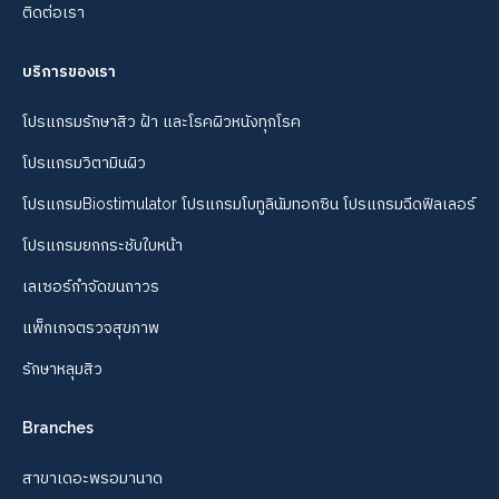
ติดต่อเรา
บริการของเรา
โปรแกรมรักษาสิว ฝ้า และโรคผิวหนังทุกโรค
โปรแกรมวิตามินผิว
โปรแกรมBiostimulator โปรแกรมโบทูลินัมทอกซิน โปรแกรมฉีดฟิลเลอร์
โปรแกรมยกกระชับใบหน้า
เลเซอร์กำจัดขนถาวร
แพ็กเกจตรวจสุขภาพ
รักษาหลุมสิว
Branches
สาขาเดอะพรอมานาด