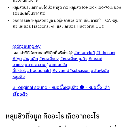
สิวอุดตันได้ง่าย
หลุมสิวประเภทที่พบได้บ่อยที่สุด คือ หลุมสิว Ice pick (60-70% ของ
รอยแผลเป็นจากสิว)
วิธีการรักษาหลุมสิวที่จมูก มีอยู่หลายวิธี อาทิ เช่น การทำ TCA หลุม
สิว เลเซอร์ Fractional RF และเลเซอร์ Fractional CO2
@drpeung.ey
เจอเเล้ววิธีรักษาหลุม￼สิวที่จริงใจ 😊
#เทรนด์วันนี
#titkokuni
#fyp
#หลุมสิว
#หมอผึ้งey
#หมอผึ้งหลุมสิว
#เทรนด์
มาเเรง
#สาระความรู้
#เทรนด์วัน
นี้tiktok
#fractionalrf
#vivamd
#subcision
#ตัดพังผืด
หลุมสิว
♬ original sound - หมอผึ้งหลุมสิว 🌚 - หมอผึ้ง เล่า
เรื่องผิว
หลุมสิวที่จมูก คืออะไร เกิดจากอะไร