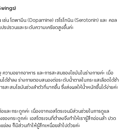
Swings)
่น เช่น โดพามีน (Dopamine) เซโรโทนิน (Serotonin) และ คอล
แปรปรวนและระดับความเครียดสูงขึ้นค่ะ
ความอยากอาหาร และการสะสมของไขมันในร่างกายค่ะ เมื่อ
ได้ช้าลง ร่างกายตอบสนองต่อระดับน้ำตาลในกระแสเลือดได้ช้า
สะสมไขมันช่วงลำตัวที่มากขึ้น ซึ่งส่งผลให้น้ำหนักขึ้นได้ง่ายค่ะ
ต่อและกระดูกค่ะ เนื่องจากเอสโตรเจนมีส่วนช่วยในการดูแล
งของกระดูกค่ะ เอสโตรเจนที่ต่ำลงจึงทำให้เรารู้สึกอ่อนล้า ปวด
่ลง ก็มีส่วนทำให้รู้สึกเหนื่อยล้าไปด้วยค่ะ