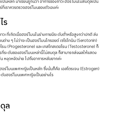
็นหลัก มาเรียนรู้กันว่า อาการของภาวะฮอร์โมนไม่สมดุลเป็น
ร่ที่เราควรตรวจฮอร์โมนของตัวเองค่ะ
ไร
ี่เกิดเมื่อฮอร์โมนในร่างกายมีระดับต่ำหรือสูงกว่าปกติ ส่ง
่าง ๆ ไม่ว่าจะเป็นฮอร์โมนไทรอยด์ เซโรโทนิน (Serotonin)
อโรน (Progesterone) และเทสโทสเตอโรน (Testosterone) ก็
่ระดับของฮอร์โมนเหล่านี้ไม่สมดุล ก็สามารถส่งผลให้แสดง
ั้น หงุดหงิดง่าย ไปถึงอาการหลับยากค่ะ
วจฮอร์โมนเพศหญิงเป็นหลัก ซึ่งนั่นก็คือ เอสโตรเจน (Estrogen)
ะดับฮอร์โมนเพศหญิงเป็นอย่างไร
ดุล