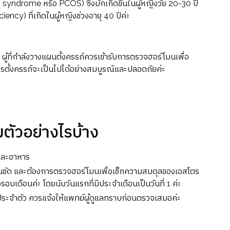
n syndrome หรือ PCOS) ซึ่งมักเกิดขึ้นในผู้หญิงวัย 20-30 ปี
ncy) ที่เกิดในผู้หญิงช่วงอายุ 40 ปีค่ะ
ู้ที่กำลังวางแผนตั้งครรภ์ควรเข้ารับการตรวจฮอร์โมนเพื่อ
การตั้งครรภ์จะเป็นไปได้อย่างสมบูรณ์และปลอดภัยค่ะ
ตัวอย่างไรบ้าง
และอาหาร
ด่นชัด และต้องการตรวจฮอร์โมนเพื่อเช็กความสมดุลของเอสโตร
บเดือนค่ะ โดยนับวันแรกที่มีประจำเดือนเป็นวันที่ 1 ค่ะ
ประจำตัว ควรแจ้งให้แพทย์ผู้ดูแลทราบก่อนตรวจเสมอค่ะ