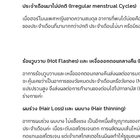
ประจำเดือนมาไม่ปกติ (Irregular menstrual Cycles)
เมื่อฮอร์โมนเพศหญิงขาดความสมดุล อาการที่พบได้บ่อยคื
ของประจำเดือนที่มามากกว่าปกติ ประจำเดือนไม่มา หรือมีรอ
ร้อนวูบวาบ (Hot Flashes) และ เหงื่อออกตอนกลางคืน 
อาการร้อนวูบวาบและเหงื่อออกตอนกลางคืนส่งผลต่ออารมณ
จะคุ้นเคยว่าเป็นอาการของวัยหมดประจำเดือนหรือวัยทอง (
แปรปรวนสูง จึงส่งผลต่อการทำงานของต่อมไฮโปทาลามัส (H
ร่างกายค่ะ
ผมร่วง (Hair Loss) และ ผมบาง (Hair thinning)
อาการผมร่วง ผมบาง ไม่แข็งแรง เป็นอีกหนึ่งสัญญาณของ
ประจำเดือนค่ะ เมื่อระดับเอสโตรเจนตก การผลิตผมเส้นใหม่
ทดแทนเอสโตรเจน แต่เจ้าเทสโทสเตอโรนมีผลทำให้รูขุมขน