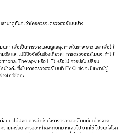
เรามาดูกันค่ะว่าใครควรจะตรวจฮอร์โมนบ้าง
ร์โมนค่ะ เพื่อเป็นการวางแผนดูแลสุขภาพในระยะยาว และเพื่อให้
มวัย และไม่มีปัจจัยอื่นข้องเกี่ยวค่ะ การตรวจฮอร์โมนจะทำให้
(Hormonal Therapy หรือ HT) หรือไม่ ควรปรับเปลี่ยน
างค่ะ ซึ่งในการตรวจฮอร์โมนที่ EY Clinic จะมีแพทย์ผู้
่างใกล้ชิดค่ะ
ำเดือนมาไม่ปกติ ควรคำนึงถึงการตรวจฮอร์โมนค่ะ เนื่องจาก
ต่ความเครียด การออกกำลังกายที่มากเกินไป ยาที่ใช้ ไปจนถึงโรค