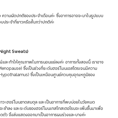
อ ความผิดปกติของประจำเดือนค่ะ ซึ่งอาการอาจจะมาในรูปแบบ
บประจำที่ยาวหรือสั้นกว่าปกติค่ะ
(Night Sweats)
์และทำให้คุณภาพในการนอนแย่ลงค่ะ อาการทั้งสองนี้ เราอาจ
Menopause) ซึ่งเป็นช่วงที่ระดับฮอร์โมนเอสโตรเจนมีความ
ypothalamus) ซึ่งเป็นเหมือนศูนย์ควบคุมอุณหภูมิของ
ภาวะฮอร์โมนขาดสมดุล และเป็นอาการที่พบบ่อยในวัยหมด
จะช้าลง และระดับของฮอร์โมนเทสโทสเตอโรนจะเพิ่มขึ้นมาเพื่อ
หดตัว จึงส่งแสดงออกมาเป็นอาการผมร่วงและบางค่ะ