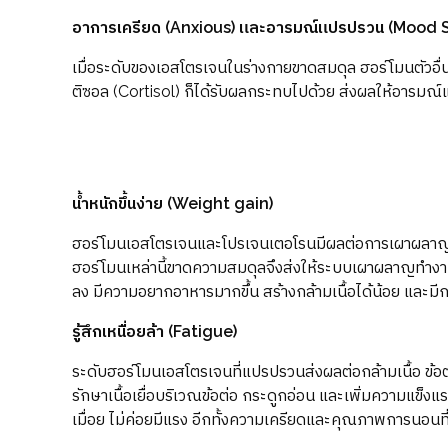
อาการเครียด (Anxious) และอารมณ์แปรปรวน (Mood 
เมื่อระดับของเอสโตรเจนในร่างกายขาดสมดุล ฮอร์โมนตัวอื
ติซอล (Cortisol) ก็ได้รับผลกระทบไปด้วย ส่งผลให้อารมณ์
น้ำหนักขึ้นง่าย (Weight gain)
ฮอร์โมนเอสโตรเจนและโปรเจนเตอโรนมีผลต่อการเผาผลาญ 
ฮอร์โมนเหล่านี้ขาดความสมดุลจึงส่งให้ระบบเผาผลาญทำงาน
ลง มีความอยากอาหารมากขึ้น สร้างกล้ามเนื้อได้น้อย และมีการ
รู้สึกเหนื่อยล้า (Fatigue)
ระดับฮอร์โมนเอสโตรเจนที่แปรปรวนส่งผลต่อกล้ามเนื้อ ข้อ
รักษาเนื้อเยื่อบริเวณข้อต่อ กระดูกอ่อน และเพิ่มความแข็งแร
เมื่อย ไม่ค่อยมีแรง อีกทั้งความเครียดและคุณภาพการนอนที่แย