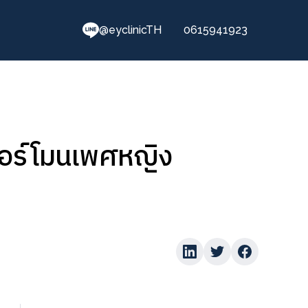
@eyclinicTH
0615941923
ฮอร์โมนเพศหญิง