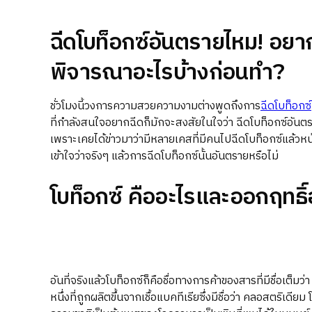
ฉีดโบท็อกซ์อันตรายไหม! อยา
พิจารณาอะไรบ้างก่อนทำ?
ชั่วโมงนี้วงการความสวยความงามต่างพูดถึงการ
ฉีดโบท็อกซ์
ที่กำลังสนใจอยากฉีดก็มักจะสงสัยในใจว่า ฉีดโบท็อกซ์อันตร
เพราะเคยได้ข่าวมาว่ามีหลายเคสที่มีคนไปฉีดโบท็อกซ์แล้วหน้
เข้าใจว่าจริงๆ แล้วการฉีดโบท็อกซ์นั้นอันตรายหรือไม่
โบท็อกซ์ คืออะไรและออกฤทธิ์
อันที่จริงแล้วโบท็อกซ์ก็คือชื่อทางการค้าของสารที่มีชื่อเต็มว
หนึ่งที่ถูกผลิตขึ้นจากเชื้อแบคทีเรียซึ่งมีชื่อว่า คลอสตริเดีย