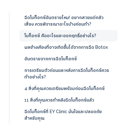
ฉีดโบท็อกซ์อันตรายไหม! อยากสวยแต่กลัว
เสี่ยง ควรพิจารณาอะไรบ้างก่อนทำ?
โบท็อกซ์ คืออะไรและออกฤทธิ์อย่างไร?
ผลข้างเคียงที่อาจเกิดขึ้นได้จากการฉีด Botox
อันตรายจากการฉีดโบท็อกซ์
การเตรียมตัวก่อนและหลังการฉีดโบท็อกซ์ควร
ทำอย่างไร?
4 สิ่งที่คุณควรเตรียมพร้อมก่อนฉีดโบท็อกซ์
11 สิ่งที่คุณควรทำหลังฉีดโบท็อกซ์แล้ว
ฉีดโบท็อกซ์ที่ EY Clinic มั่นใจและปลอดภัย
สำหรับคุณ