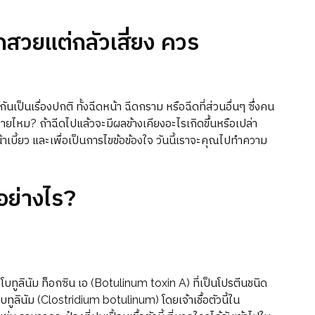
กสวยแต่กลัวเสี่ยง ควร
กันเป็นเรื่องปกติ ทั้งฉีดหน้า ฉีดกราม หรือฉีดที่ส่วนอื่นๆ ซึ่งคน
ายไหม? ถ้าฉีดไปแล้วจะมีผลข้างเคียงอะไรเกิดขึ้นหรือเปล่า
าเบี้ยว และเพื่อเป็นการไขข้อข้องใจ วันนี้เราจะคุณไปทำความ
อย่างไร?
่า โบทูลินัม ท็อกซิน เอ (Botulinum toxin A) ที่เป็นโปรตีนชนิด
ม โบทูลินัม (Clostridium botulinum) โดยเจ้าเชื้อตัวนี้ใน