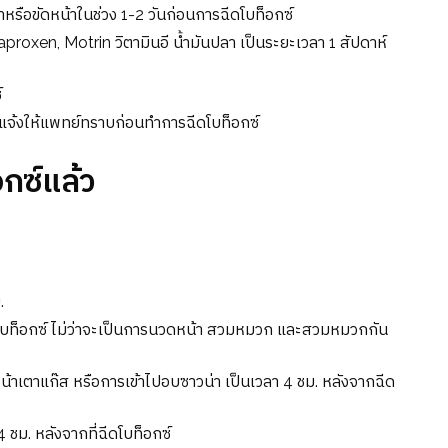
รือขัดหน้าในช่วง 1-2 วันก่อนการฉีดโบท็อกซ์
proxen, Motrin วิตามินอี น้ำมันปลา เป็นระยะเวลา 1 สัปดาห์
์
รแจ้งให้แพทย์ทราบก่อนทำการฉีดโบท็อกซ์
อกซ์แล้ว
ม.
ดโบท็อกซ์ ไม่ว่าจะเป็นการนวดหน้า สวมหมวก และสวมหมวกกัน
รหน้าเตาแก๊ส หรือการเข้าไปอบซาวน่า เป็นเวลา 4 ชม. หลังจากฉีด
ชม. หลังจากที่ฉีดโบท็อกซ์