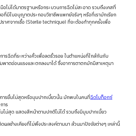
่องมือไม่ได้มาตรฐานหรือกระบวนการฉีดไม่สะอาด รวมถึงเคสที่
หมอที่มีใบอนุญาตประกอบวิชาชีพแพทย์จริงๆ หรือที่เรามักเรียก
้ปราศจากเชื้อ (Sterile technique) ที่จะต้องทำทุกครั้งเพื่อ
ฉีดที่ระหว่างคิ้วเพื่อลดริ้วรอย ในตำแหน่งที่ใกล้กันกับ
อัมพาตอ่อนแรงและตกลงมาได้ ซึ่งอาการตาตกมักมีสาเหตุมา
การยิ้มไม่สุดหรือมุมปากเบี้ยวนั้น มักพบในคนที่
ฉีดโบท็อกซ์
ดการ
ไม่สุด แสดงสีหน้าตามปกติไม่ได้ รวมถึงมีมุมปากเบี้ยว
ดผลข้างเคียงที่ไม่พึงประสงค์ตามมา ล้วนมาปัจจัยต่างๆ เหล่านี้