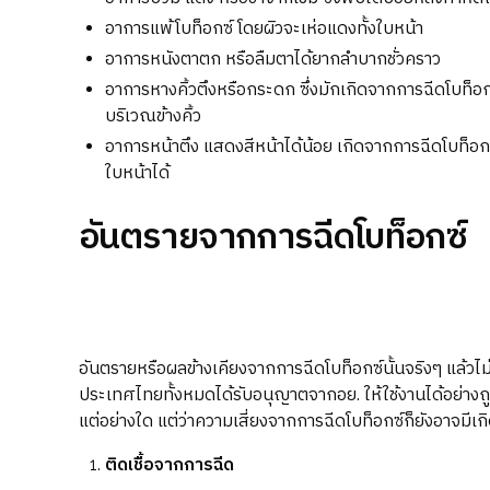
อาการแพ้โบท็อกซ์ โดยผิวจะเห่อแดงทั้งใบหน้า
อาการหนังตาตก หรือลืมตาได้ยากลำบากชั่วคราว
อาการหางคิ้วตึงหรือกระดก ซึ่งมักเกิดจากการฉีดโบท็อกซ
บริเวณข้างคิ้ว
อาการหน้าตึง แสดงสีหน้าได้น้อย เกิดจากการฉีดโบท็อก
ใบหน้าได้
อันตรายจากการฉีดโบท็อกซ์
อันตรายหรือผลข้างเคียงจากการฉีดโบท็อกซ์นั้นจริงๆ แล้วไม่ไ
ประเทศไทยทั้งหมดได้รับอนุญาตจากอย. ให้ใช้งานได้อย่างถ
แต่อย่างใด แต่ว่าความเสี่ยงจากการฉีดโบท็อกซ์ก็ยังอาจมีเกิด
ติดเชื้อจากการฉีด