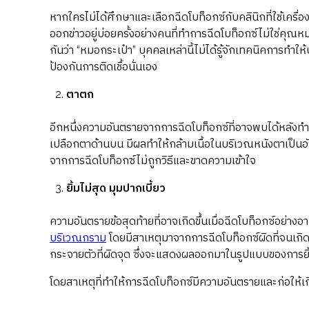
หากใครไม่ได้ศึกษาและเลือกฉีดโบท็อกซ์กับคลินิกที่ใช้เครื
ออกข่าวอยู่บ่อยครั้งอย่างคนที่ทำการฉีดโบท็อกซ์ไม่ใช่คุณ
กันว่า “หมอกระเป๋า” บุคคลเหล่านี้ไม่ได้รู้จักเทคนิคการทำให
ป้องกันการติดเชื้อนั่นเอง
ตาตก
อีกหนึ่งความอันตรายจากการฉีดโบท็อกซ์ที่อาจพบได้หลังทำการ
เปลือกตาด้านบน มีผลทำให้กล้ามเนื้อในบริเวณหนังตาเป็น
จากการฉีดโบท็อกซ์ไม่ถูกวิธีและขาดความเข้าใจ
ยิ้มไม่สุด มุมปากเบี้ยว
ความอันตรายข้อสุดท้ายที่อาจเกิดขึ้นเมื่อฉีดโบท็อกซ์อย่างอา
บริเวณกราม
โดยมีสาเหตุมาจากการฉีดโบท็อกซ์ผิดที่จนเกิ
กระจายตัวที่ผิดจุด ซึ่งจะแสดงผลออกมาในรูปแบบของการยิ้ม
โดยสาเหตุที่ทำให้การฉีดโบท็อกซ์มีความอันตรายและก่อให้เกิ