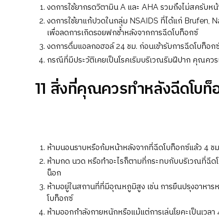
งดการใช้ยากรดวิตามิน A และ AHA รวมถึงไม่สครับหน้าห
งดการใช้ยาแก้ปวดในกลุ่ม NSAIDS ที่ได้แก่ Brufen, Na
เพื่อลดการเกิดรอยฟกช้ำหลังจากการฉีดโบท็อกซ์
งดการดื่มแอลกอฮอล์ 24 ชม. ก่อนเข้ารับการฉีดโบท็อกซ
กรณีที่มีประวัติเคยเป็นโรคเริมบริเวณริมฝีปาก คุณคว
11 สิ่งที่คุณควรทำหลังฉีดโบท็
ห้ามนอนราบหรือก้มหน้าหลังจากที่ฉีดโบท็อกซ์แล้ว 4 ช
ห้ามกด นวด หรือทำอะไรก็ตามที่กระทบกับบริเวณที่ฉี
น็อก
ห้ามอยู่ในสถานที่ที่มีอุณหภูมิสูง เช่น การยืนปรุงอาหา
โบท็อกซ์
ห้ามออกกำลังกายหนักหรือแม้แต่การเล่นโยคะเป็นเวลา 4 