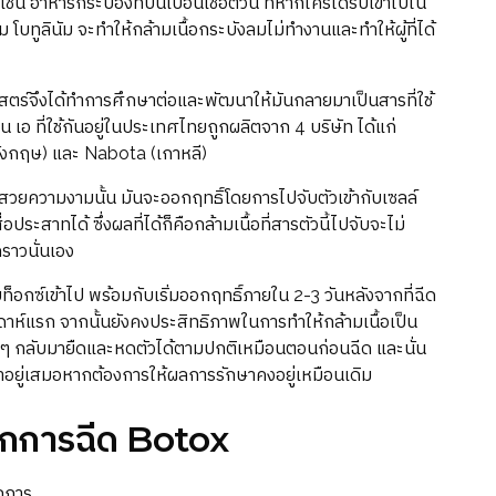
น อาหารกระป๋องที่ปนเปื้อนเชื้อตัวนี้ ที่หากใครได้รับเข้าไปใน
 โบทูลินัม จะทำให้กล้ามเนื้อกระบังลมไม่ทำงานและทำให้ผู้ที่ได้
าสตร์จึงได้ทำการศึกษาต่อและพัฒนาให้มันกลายมาเป็นสารที่ใช้
เอ ที่ใช้กันอยู่ในประเทศไทยถูกผลิตจาก 4 บริษัท ได้แก่
อังกฤษ) และ Nabota (เกาหลี)
สวยความงามนั้น มันจะออกฤทธิ์โดยการไปจับตัวเข้ากับเซลล์
ประสาทได้ ซึ่งผลที่ได้ก็คือกล้ามเนื้อที่สารตัวนี้ไปจับจะไม่
คราวนั่นเอง
ท็อกซ์เข้าไป พร้อมกับเริ่มออกฤทธิ์ภายใน 2-3 วันหลังจากที่ฉีด
 สัปดาห์แรก จากนั้นยังคงประสิทธิภาพในการทำให้กล้ามเนื้อเป็น
่อยๆ กลับมายืดและหดตัวได้ตามปกติเหมือนตอนก่อนฉีด และนั่น
้ำอยู่เสมอหากต้องการให้ผลการรักษาคงอยู่เหมือนเดิม
้จากการฉีด Botox
ตถการ