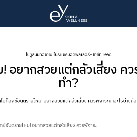
โบทูลินัมทอกซิน โปรแกรมฉีดฟิลเลอร์
1
min read
ม! อยากสวยแต่กลัวเสี่ยง ค
ทำ?
ฉีดโบท็อกซ์อันตรายไหม! อยากสวยแต่กลัวเสี่ยง ควรพิจารณาอะไรบ้างก่อนทำ?