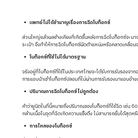
แพทย์ไม่ได้ชำนาญเรื่องการฉีดโบท็อกซ์
ส่วนใหญ่แล้วผลข้างเคียงที่เกิดขึ้นหลังการฉีดโบท็อกซ์จะมาจา
ระเป๋า จึงทำให้การฉีดโบท็อกซ์ผิดตำแหน่งหรือคลาดเคลื่อนจ
โบท็อกซ์ที่ใช้ไม่ได้มาตรฐาน
จริงอยู่ที่โบท็อกซ์ที่ใช้ในประเทศไทยจะได้รับการรับรองจากอย
การแอบนำเข้าโบท็อกซ์ปลอมที่ไม่ผ่านการรับรองมาแอบอ้างเ
ปริมาณการฉีดโบท็อกซ์ไม่ถูกต้อง
คำว่ายูนิตในที่นี้หมายถึงปริมาณของโบท็อกซ์ที่ใช้ฉีด เช่น 
กล้ามเนื้อในจุดที่ฉีดเกิดความแข็งตึง ไม่สามารถยิ้มได้สุด
การไหลของโบท็อกซ์