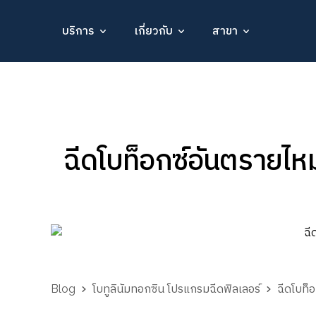
บริการ
เกี่ยวกับ
สาขา
ฉีดโบท็อกซ์อันตรายไห
Blog
โบทูลินัมทอกซิน โปรแกรมฉีดฟิลเลอร์