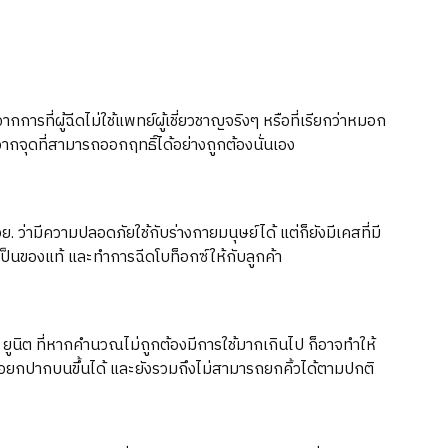
กการที่ผู้ฉีดไม่ใช้แพทย์ผู้เชี่ยวชาญจริงๆ หรือที่เรียกว่าหมอก
ากจุดที่สามารถออกฤทธิ์ได้อย่างถูกต้องนั่นเอง
. ว่ามีความปลอดภัยใช้กับร่างกายมนุษย์ได้ แต่ก็ยังมีเคสที่มี
ป็นของแท้ และทำการฉีดโบท็อกซ์ให้กับลูกค้า
60 ยูนิต ที่หากคำนวณไม่ถูกต้องมีการใช้มากเกินไป ก็อาจทำให้
หรือยกปากบนขึ้นได้ และยังรวมถึงไม่สามารถยกคิ้วได้ตามปกติ