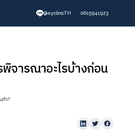
@eyclinicTH
0615941923
วรพิจารณาอะไรบ้างก่อน