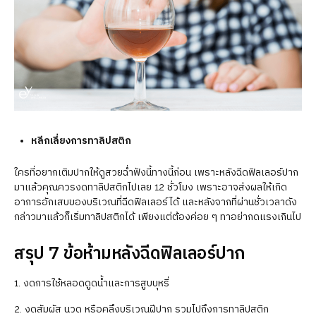
หลีกเลี่ยงการทาลิปสติก
ใครที่อยากเติมปากให้ดูสวยฉ่ำฟังนี้ทางนี้ก่อน เพราะหลังฉีดฟิลเลอร์ปาก
มาแล้วคุณควรงดทาลิปสติกไปเลย 12 ชั่วโมง เพราะอาจส่งผลให้เกิด
อาการอักเสบของบริเวณที่ฉีดฟิลเลอร์ได้ และหลังจากที่ผ่านชั่วเวลาดัง
กล่าวมาแล้วก็เริ่มทาลิปสติกได้ เพียงแต่ต้องค่อย ๆ ทาอย่ากดแรงเกินไป
สรุป 7 ข้อห้ามหลังฉีดฟิลเลอร์ปาก
1. งดการใช้หลอดดูดน้ำและการสูบบุหรี่
2. งดสัมผัส นวด หรือคลึงบริเวณฝีปาก รวมไปถึงการทาลิปสติก