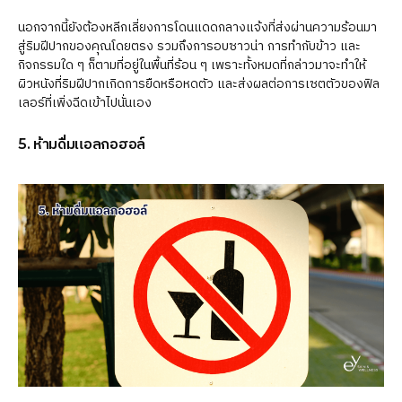
นอกจากนี้ยังต้องหลีกเลี่ยงการโดนแดดกลางแจ้งที่ส่งผ่านความร้อนมา
สู่ริมฝีปากของคุณโดยตรง รวมถึงการอบซาวน่า การทำกับข้าว และ
กิจกรรมใด ๆ ก็ตามที่อยู่ในพื้นที่ร้อน ๆ เพราะทั้งหมดที่กล่าวมาจะทำให้
ผิวหนังที่ริมฝีปากเกิดการยืดหรือหดตัว และส่งผลต่อการเซตตัวของฟิล
เลอร์ที่เพิ่งฉีดเข้าไปนั่นเอง
5. ห้ามดื่มแอลกอฮอล์