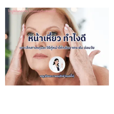
โบทูลินัมทอกซิน โปรแกรมฉีดฟิลเลอร์
หน้าเหี่ยว ทำไงดี เจาะลึกสาเหตุและวิธีกู้หน้าให้กลับมากระชับ
อ่อนวัย
Dr. Patnapa Vejanurug
Mar 8, 2024