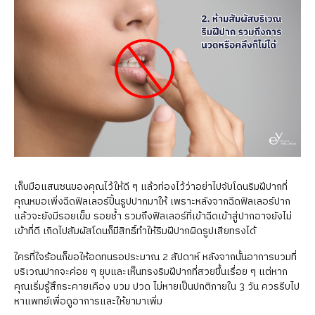
เก็บมือแสนซนของคุณไว้ให้ดี ๆ แล้วท่องไว้ว่าอย่าไปจับโดนริมฝีปากที่
คุณหมอเพิ่งฉีดฟิลเลอร์ปั้นรูปปากมาให้ เพราะหลังจากฉีดฟิลเลอร์ปาก
แล้วจะยังมีรอยเข็ม รอยช้ำ รวมถึงฟิลเลอร์ที่เข้าฉีดเข้าสู่ปากอาจยังไม่
เข้าที่ดี เกิดไปสัมผัสโดนก็มีสิทธิ์ทำให้ริมฝีปากผิดรูปเสียทรงได้
ใครที่ใจร้อนก็ขอให้อดทนรอประมาณ 2 สัปดาห์ หลังจากนั้นอาการบวมที่
บริเวณปากจะค่อย ๆ ยุบและเห็นทรงริมฝีปากที่สวยขึ้นเรื่อย ๆ แต่หาก
คุณเริ่มรู้สึกระคายเคือง บวม ปวด ไม่หายเป็นปกติภายใน 3 วัน ควรรีบไป
หาแพทย์เพื่อดูอาการและให้ยามาเพิ่ม