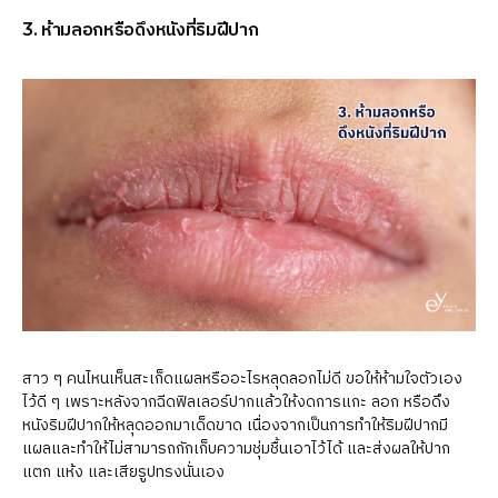
3. ห้ามลอกหรือดึงหนังที่ริมฝีปาก
สาว ๆ คนไหนเห็นสะเก็ดแผลหรืออะไรหลุดลอกไม่ดี ขอให้ห้ามใจตัวเอง
ไว้ดี ๆ เพราะหลังจากฉีดฟิลเลอร์ปากแล้วให้งดการแกะ ลอก หรือดึง
หนังริมฝีปากให้หลุดออกมาเด็ดขาด เนื่องจากเป็นการทำให้ริมฝีปากมี
แผลและทำให้ไม่สามารถกักเก็บความชุ่มชื้นเอาไว้ได้ และส่งผลให้ปาก
แตก แห้ง และเสียรูปทรงนั่นเอง