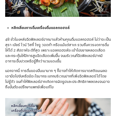
หลีกเลี่ยงการดื่มเครื่องดื่มแอลกอฮอล์
48 ชั่วโมงหลังฉีดฟิลเลอร์ปากมาแล้วห้ามคุณดื่มแอลกอฮอล์ ไม่ว่าจะเป็น
สุรา เบียร์ ไวน์ วิสกี้ โซจู วอดก้า หรือแม้แต่สาเก รวมถึงควรงดการดื่ม
ให้ได้ 2 สัปดาห์จะดีที่สุด เพราะแอลกอฮอล์จะเข้าไปขยายหลอดเลือด
และกระตุ้นให้มีการสูบฉีดเลือดเพิ่มขึ้น จนบริเวณที่ฉีดฟิลเลอร์ปากมี
อาการเจ็บปวดหรือรู้สึกว่าบวมแดงขึ้น
นอกจากนี้ การดื่มของมึนเมามาก ๆ ก็อาจทำให้เกิดการขาดสติจนเผลอ
เอามือไปจับหรือมีอะไรมากระแทกบริเวณปากที่เพิ่งฉีดฟิลเลอร์ได้โดย
ไม่รู้ตัว จนทำให้ฟิลเลอร์ปากเกิดการผิดรูปและประสิทธิภาพลดลงจนอาจ
ถึงขั้นต้องปรึกษาแพทย์เพื่อแก้ไข