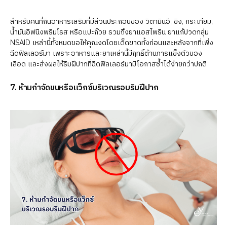
สำหรับคนที่กินอาหารเสริมที่มีส่วนประกอบของ วิตามินอี, ขิง, กระเทียม,
น้ำมันอีฟนิงพริมโรส หรือแปะก๊วย รวมถึงยาแอสไพริน ยาแก้ปวดกลุ่ม
NSAID เหล่านี้ทั้งหมดขอให้คุณงดโดยเด็ดขาดทั้งก่อนและหลังจากที่เพิ่ง
ฉีดฟิลเลอร์มา เพราะอาหารและยาเหล่านี้มีฤทธิ์ต้านการแข็งตัวของ
เลือด และส่งผลให้ริมฝีปากที่ฉีดฟิลเลอร์มามีโอกาสช้ำได้ง่ายกว่าปกติ
7. ห้ามกำจัดขนหรือแว็กซ์บริเวณรอบริมฝีปาก