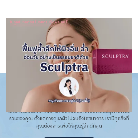
โบทูลินัมทอกซิน โปรแกรมฉีดฟิลเลอร์
ฟื้นฟูล้ำลึกให้ผิวอิ่ม ฉ่ำ อ่อนวัย อย่างเป็นธรรมชาติด้วย
Sculptra
Dr. Patnapa Vejanurug
Jan 11, 2024
acne & acne scar expert
เรามีทรีตเมนต์หลากหลายที่ออกแบบมาเพื่อส่งเสริมสุขภาพโดย
รวมของคุณ ตั้งแต่การดูแลผิวไปจนถึงโภชนาการ เรามีทุกสิ่งที่
คุณต้องการเพื่อให้คุณรู้สึกดีที่สุด