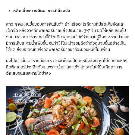
หลีกเลี่ยงการกินอาหารที่มีรสจัด
สาว ๆ คนไหนชื่นชอบการกินส้มตำ ยำ หรืออะไรก็ตามที่มีรสเค็มจัดและ
เผ็ดจัด หลังจากฉีดฟิลเลอร์ปากแล้วประมาณ 3-7 วัน ขอให้หลีกเลี่ยงไป
ก่อน เพราะอาหารเหล่านี้มีโซเดียมสูงจนทำให้ร่างกายรู้สึกกระหายน้ำและ
มีการเก็บสะสมน้ำเพิ่มขึ้น จนทำให้ใบหน้ารวมถึงลำตัวดูบวมขึ้นอย่างเห็น
ได้ชัด ยิ่งบริเวณที่เพิ่งฉีดฟิลเลอร์ปากมาก็จะบวมหนักไม่แพ้กัน
ยิ่งไปกว่านั้น อาหารที่มีรสหวานจัดก็ยังเป็นอีกหนึ่งสิ่งที่คุณไม่ควรกินหลัง
ฉีดฟิลเลอร์ปากอีกด้วย เพราะน้ำตาลจะเข้าไปกระตุ้นให้ผิวเกิดอาการ
อักเสบจนแผลหายได้ช้าลง