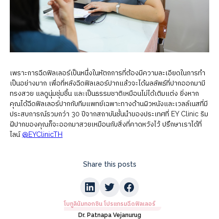
เพราะการฉีดฟิลเลอร์เป็นหนึ่งในหัตถการที่ต้องมีความละเอียดในการทำ
เป็นอย่างมาก เพื่อที่หลังฉีดฟิลเลอร์ปากแล้วจะได้ผลลัพธ์ที่ปากออกมามี
ทรงสวย แลดูนุ่มชุ่มชื้น และเป็นธรรมชาติเหมือนไม่ได้เติมแต่ง ยิ่งหาก
คุณได้ฉีดฟิลเลอร์ปากกับทีมแพทย์เฉพาะทางด้านผิวหนังและเวลล์เนสที่มี
ประสบการณ์รวมกว่า 30 ปีจากสถาบันชั้นนำของประเทศที่ EY Clinic ริม
ฝีปากของคุณก็จะออกมาสวยเหมือนกับสิ่งที่คาดหวังไว้ ปรึกษาเราได้ที่
ไลน์
@EYClinicTH
Share this posts
โบทูลินัมทอกซิน โปรแกรมฉีดฟิลเลอร์
Dr. Patnapa Vejanurug