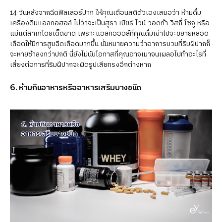
14 วันหลังจากฉีดฟิลเลอร์ปาก ให้คุณเตือนสติตัวเองเสมอว่า ห้ามดื่ม
เครื่องดื่มแอลกอฮอล์ ไม่ว่าจะเป็นสุรา เบียร์ ไวน์ วอดก้า วิสกี้ โซจู หรือ
แม้แต่สาเกโดยเด็ดขาด เพราะแอลกอฮอล์ที่คุณดื่มเข้าไปจะขยายหลอด
เลือดให้มีการสูบฉีดเลือดมากขึ้น นั่นหมายความว่าอาการบวมที่ริมฝีปากก็
จะหายช้าลงกว่าปกติ นี่ยังไม่นับโอกาสที่คุณอาจเมาจนเผลอไปทำอะไรที่
เสี่ยงต่อการที่ริมฝีปากจะผิดรูปเสียทรงอีกต่างหาก
6. ห้ามกินอาหารหรืออาหารเสริมบางชนิด