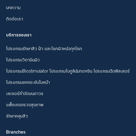
บทความ
ติดต่อเรา
บริการของเรา
โปรแกรมรักษาสิว ฝ้า และโรคผิวหนังทุกโรค
โปรแกรมวิตามินผิว
โปรแกรมBiostimulator โปรแกรมโบทูลินัมทอกซิน โปรแกรมฉีดฟิลเลอร์
โปรแกรมยกกระชับใบหน้า
เลเซอร์กำจัดขนถาวร
แพ็กเกจตรวจสุขภาพ
รักษาหลุมสิว
Branches