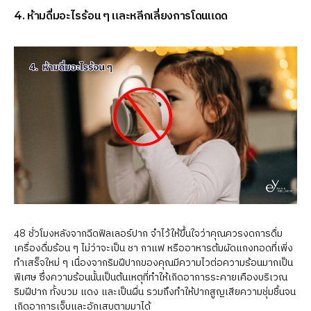
4. ห้ามดื่มอะไรร้อน ๆ และหลีกเลี่ยงการโดนแดด
48 ชั่วโมงหลังจากฉีดฟิลเลอร์ปาก จำไว้ให้ขึ้นใจว่าคุณควรงดการดื่ม
เครื่องดื่มร้อน ๆ ไม่ว่าจะเป็น ชา กาแฟ หรืออาหารต้มผัดแกงทอดที่เพิ่ง
ทำเสร็จใหม่ ๆ เนื่องจากริมฝีปากของคุณมีความไวต่อความร้อนมากเป็น
พิเศษ ซึ่งความร้อนนั้นเป็นต้นเหตุที่ทำให้เกิดอาการระคายเคืองบริเวณ
ริมฝีปาก ทั้งบวม แดง และเป็นผื่น รวมถึงทำให้ปากสูญเสียความชุ่มชื้นจน
เกิดอาการเจ็บและอักเสบตามมาได้