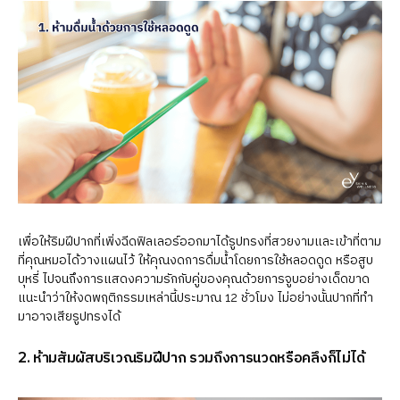
เพื่อให้ริมฝีปากที่เพิ่งฉีดฟิลเลอร์ออกมาได้รูปทรงที่สวยงามและเข้าที่ตาม
ที่คุณหมอได้วางแผนไว้ ให้คุณงดการดื่มน้ำโดยการใช้หลอดดูด หรือสูบ
บุหรี่ ไปจนถึงการแสดงความรักกับคู่ของคุณด้วยการจูบอย่างเด็ดขาด
แนะนำว่าให้งดพฤติกรรมเหล่านี้ประมาณ 12 ชั่วโมง ไม่อย่างนั้นปากที่ทำ
มาอาจเสียรูปทรงได้
2. ห้ามสัมผัสบริเวณริมฝีปาก รวมถึงการนวดหรือคลึงก็ไม่ได้