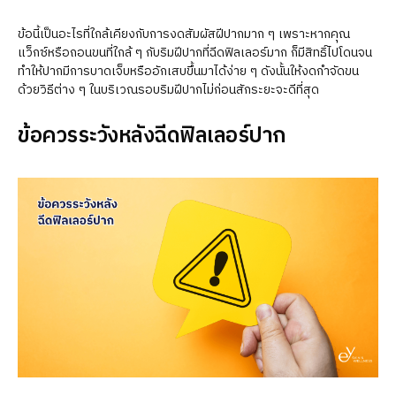
ข้อนี้เป็นอะไรที่ใกล้เคียงกับการงดสัมผัสฝีปากมาก ๆ เพราะหากคุณ
แว็กซ์หรือถอนขนที่ใกล้ ๆ กับริมฝีปากที่ฉีดฟิลเลอร์มาก ก็มีสิทธิ์ไปโดนจน
ทำให้ปากมีการบาดเจ็บหรืออักเสบขึ้นมาได้ง่าย ๆ ดังนั้นให้งดกำจัดขน
ด้วยวิธีต่าง ๆ ในบริเวณรอบริมฝีปากไม่ก่อนสักระยะจะดีที่สุด
ข้อควรระวังหลังฉีดฟิลเลอร์ปาก