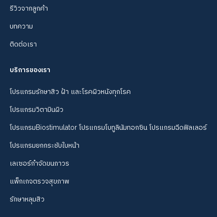
รีวิวจากลูกค้า
บทความ
ติดต่อเรา
บริการของเรา
โปรแกรมรักษาสิว ฝ้า และโรคผิวหนังทุกโรค
โปรแกรมวิตามินผิว
โปรแกรมBiostimulator โปรแกรมโบทูลินัมทอกซิน โปรแกรมฉีดฟิลเลอร์
โปรแกรมยกกระชับใบหน้า
เลเซอร์กำจัดขนถาวร
แพ็กเกจตรวจสุขภาพ
รักษาหลุมสิว