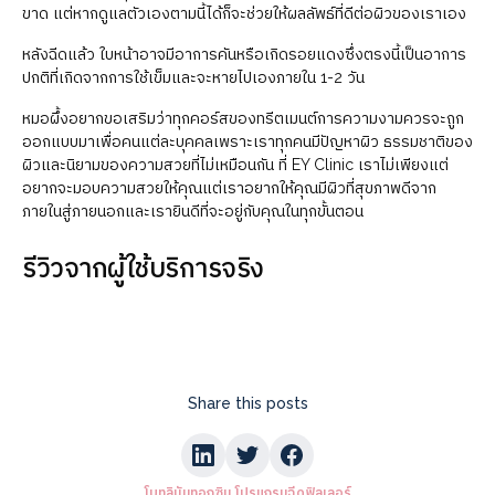
ขาด แต่หากดูแลตัวเองตามนี้ได้ก็จะช่วยให้ผลลัพธ์ที่ดีต่อผิวของเราเอง
หลังฉีดแล้ว ใบหน้าอาจมีอาการคันหรือเกิดรอยแดงซึ่งตรงนี้เป็นอาการ
ปกติที่เกิดจากการใช้เข็มและจะหายไปเองภายใน 1-2 วัน
หมอผึ้งอยากขอเสริมว่าทุกคอร์สของทรีตเมนต์การความงามควรจะถูก
ออกแบบมาเพื่อคนแต่ละบุคคลเพราะเราทุกคนมีปัญหาผิว ธรรมชาติของ
ผิวและนิยามของความสวยที่ไม่เหมือนกัน ที่ EY Clinic เราไม่เพียงแต่
อยากจะมอบความสวยให้คุณแต่เราอยากให้คุณมีผิวที่สุขภาพดีจาก
ภายในสู่ภายนอกและเรายินดีที่จะอยู่กับคุณในทุกขั้นตอน
รีวิวจากผู้ใช้บริการจริง
Share this posts
โบทูลินัมทอกซิน โปรแกรมฉีดฟิลเลอร์