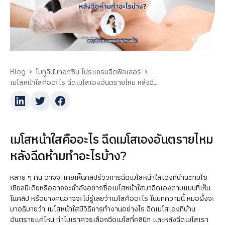
Blog
โบทูลินัมทอกซิน โปรแกรมฉีดฟิลเลอร์
เมโสหน้าใสคืออะไร ฉีดเมโสเองอันตรายไหม หลังฉีดห้ามทำอะไรบ้าง?
เมโสหน้าใสคืออะไร ฉีดเมโสเองอันตรายไหม
หลังฉีดห้ามทำอะไรบ้าง?
หลาย ๆ คน อาจจะเคยเห็นคลิปรีวิวการฉีดเมโสหน้าใสเองที่บ้านตามโซ
เชียลมีเดียหรืออาจจะกำลังอยากซื้อเมโสหน้าใสมาฉีดเองตามแบบที่เห็น
ในคลิป หรือบางคนอาจจะไม่รู้เลยว่าเมโสคืออะไร ในบทความนี้ หมอผึ้งจะ
มาอธิบายว่า เมโสหน้าใสมีวิธีการทำงานอย่างไร ฉีดเมโสเองที่บ้าน
อันตรายแค่ไหน ทำไมเราควรเลือกฉีดเมโสที่คลินิก และหลังฉีดเมโสเรา