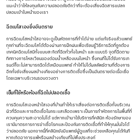
แนะนำว่าให้ลงทุนกับความปลอดภัยดีกว่าที่จะต้องเสี่ยงฉีดสารแปลก
ปลอมเข้าใบหน้าของเรา
ฉีดเมโสเองยิ่งอันตราย
การฉีดเมโสหน้าใสอาจจะดูเป็นหัตถการที่ทำได้ง่าย แต่แท้จริงแล้วแพทย์
ทุกท่านที่จะฉีดเมโสได้ต้องผ่านการฝึกฝนเพื่อเรียนรู้วิธีการฉีดที่ถูกต้อง
เทคนิคฉีดเมโสมีทั้งแบบสะกิดที่ฉีดทั่วทั้งใบหน้า และแบบ16 จุดที่ฉีดตาม
ทิศทางการไหลเวียนของต่อมน้ำเหลืองบนใบหน้า ซึ่งคนที่ไม่ได้รับการเท
รนด์ก็จะไม่สามารถฉีดได้เหมือนแพทย์ ทำให้ไม่ได้ผลลัพธ์ตามที่ต้องการ
อีกทั้งยังเสี่ยงผลข้างเคียงอย่างการติดเชื้อซึ่งเป็นอันตรายต่อเนื้อเยื่อ
โดยเฉพาะบริเวณรอบดวงตา
เข็มที่ใช้หรือห้องที่ฉีดไม่ปลอดเชื้อ
การฉีดเมโสเองหน้าใสเองที่บ้านทำให้เราเสี่ยงต่อการติดเชื้อทั้งบริเวณ
ผิวที่ฉีดและการติดเชื้อในกระแสเลือดเพราะเป็นการทำหัตถการในพื้นที่ที่
ควบคุมความสะอาดไม่ได้ แต่หากเข้ามาใช้บริการที่คลินิก ห้องรักษาของ
เรามีมาตรการการฆ่าเชื้อโรคและป้องกันการติดเชื้อที่ทำให้คุณมั่นใจได้
ว่าปลอดภัย นอกจากนี้ที่คลินิกยังมีแพทย์ผู้ดูแลที่จะช่วยเหลือคุณได้ทันที
หากเกิดอาการแพ้หรือผลข้างเคียงที่ไม่พึงประสงค์