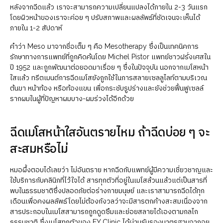
หลังจากฉีดแล้ว เราจะสามารถความเปลี่ยนแปลงได้ภายใน 2-3 วันแรก
โดยผิวหน้าของเราจะค่อย ๆ ปรับสภาพและผลลัพธ์ที่ชัดเจนจะเห็นได้
ภายใน 1-2 สัปดาห์
คำว่า Meso มาจากชื่อเต็ม ๆ คือ Mesotherapy ซึ่งเป็นเทคนิคการ
รักษาทางการแพทย์ที่ถูกคิดค้นโดย Michel Pistor แพทย์ชาวฝรั่งเศสใน
ปี 1952 และถูกพัฒนาต่อยอดมาเรื่อย ๆ ซึ่งในปัจจุบัน นอกจากเมโสหน้า
ใสแล้ว ทรีตเมนต์การฉีดเมโสยังถูกใช้ในการสลายเซลลูไลท์ตามบริเวณ
ต้นขา หน้าท้อง หรือท้องแขน เพื่อกระชับรูปร่างและยังช่วยฟื้นฟูเซลล์
รากผมในผู้ที่ปัญหาผมบาง-ผมร่วงได้อีกด้วย
ฉีดเมโสหน้าใสอันตรายไหม ถ้าฉีดบ่อย ๆ จะ
สะสมหรือไม่
หมอผึ้งตอบได้เลยว่า ไม่อันตราย หากฉีดกับแพทย์ผู้มีความเชี่ยวชาญและ
ใช้บริการกับคลินิกที่ไว้ใจได้ สารทุกตัวที่อยู่ในเมโสล้วนแล้วแต่เป็นสารที่
พบในธรรมชาติซึ่งปลอดภัยต่อร่างกายมนุษย์ และเราสามารถฉีดได้ทุก
เดือนเพื่อคงผลลัพธ์โดยไม่ต้องกังวลว่าจะมีสารตกค้างสะสมเนื่องจาก
สารประกอบในเมโสสามารถถูกดูดซึมและย่อยสลายได้เองตามกลไก
ธรรมชาติ ซึ่งเมโสทุกตัวของ EY Clinic ได้ผ่านรับรองมาตรฐานจากอย.