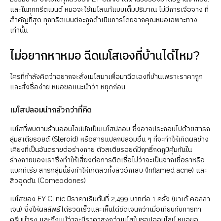
และในทุกทรีตเมนต์ หมอจะใช้เมโสแท้แบบเต็มปริมาณ ไม่มีการเจือจาง ที่
สำคัญที่สุด ทุกทรีตเมนต์จะถูกดำเนินการโดยจากคุณหมอเฉพาะทาง
เท่านั้น
ไม่อยากหาหมอ ฉีดเมโสเองที่บ้านได้ไหม?
ใครที่กำลังคิดว่าอยากจะสั่งเมโสมาเพื่อมาฉีดเองที่บ้านเพราะราคาถูก
และสั่งซื้อง่าย หมอขอแนะนำว่า หยุดก่อน
เมโสปลอมน่ากลัวกว่าที่คิด
เมโสที่พบตามร้านออนไลน์มักเป็นเมโสปลอม ซึ่งอาจประกอบไปด้วยสารก
ลุ่มสเตียรอยด์ (Steroid) หรือสารแปลกปลอมอื่น ๆ ที่จะทำให้เกิดผลข้าง
เคียงที่เป็นอันตรายต่อร่างกาย ตัวสเตียรอยด์มีฤทธิ์กดภูมิคุ้มกันใน
ร่างกายของเราซึ่งทำให้เสี่ยงต่อการติดเชื้อไม่ว่าจะเป็นจากเชื้อราหรือ
แบคทีเรีย สารกลุ่มนี้ยังทำให้เกิดสิวทั้งสิวอักเสบ (Inflamed acne) และ
สิวอุดตัน (Comeodones)
เมโสของ EY Clinic มีราคาเริ่มต้นที่ 2,499 บาทต่อ 1 ครั้ง (มาเด้ คอลลา
เจน) ซึ่งให้ผลลัพธ์ได้รวดเร็วและเห็นได้ชัดเจนกว่าเมื่อเทียบกับการทา
ครีมบำรุง และถึงแม้ว่าจะมีราคาสูงกว่าเมโสในชอปออนไลน์ หมอขอ