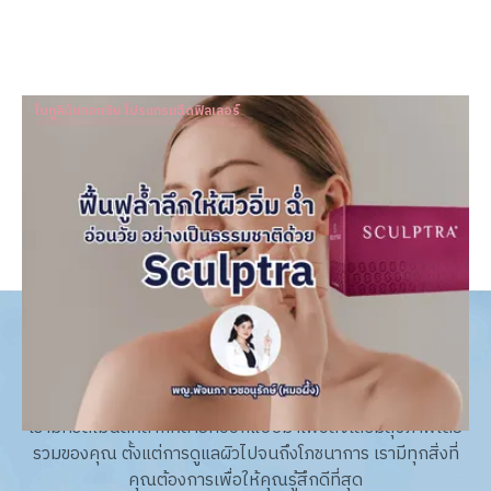
โบทูลินัมทอกซิน โปรแกรมฉีดฟิลเลอร์
ฟื้นฟูล้ำลึกให้ผิวอิ่ม ฉ่ำ อ่อนวัย อย่างเป็นธรรมชาติด้วย
Sculptra
Dr. Patnapa Vejanurug
Jan 11, 2024
acne & acne scar expert
เรามีทรีตเมนต์หลากหลายที่ออกแบบมาเพื่อส่งเสริมสุขภาพโดย
รวมของคุณ ตั้งแต่การดูแลผิวไปจนถึงโภชนาการ เรามีทุกสิ่งที่
คุณต้องการเพื่อให้คุณรู้สึกดีที่สุด