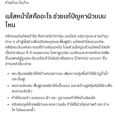
ห้ามทำอะไรบ้าง
เมโสหน้าใสคืออะไร ช่วยแก้ปัญหาผิวแบบ
ไหน
ทรีตเมนต์เมโสหน้าใส คือการฉีดวิตามิน เอนไซม์ แร่ธาตุและสารบำรุง
ต่าง ๆ เข้าสู่ชั้นผิวเพื่อปรับสมดุลและฟื้นฟูผิว เมโสหน้าใสของแต่ละ
คลินิกจะมีองค์ประกอบที่ต่างกันออกไป โดยส่วนใหญ่แล้วเมโสหน้าใสมัก
เป็นวิตามินเอ ซี อี คอลลาเจน ไฮยาลูรอนิก แอซิดและสารสกัดจากพืช
ซึ่งแพทย์ผู้ดูแลจะฉีดเมโสเข้าไปยังผิวชั้นกลาง (Dermis) ของเรา ซึ่ง
สารเหล่านี้จะช่วย:
กระตุ้นเซลล์ผิวให้สร้างคอลลาเจน เพิ่มความชุ่มชื้นทำให้ผิวดูฉ่ำน้ำ
และอิ่มฟู
ลดการอักเสบ ฟื้นฟูเซลล์ผิวให้แข็งแรง และสร้างภูมิคุ้นกันให้ผิวเพื่อ
ลดการเกิดสิว
ทำให้รอยดำ-รอยแดง ฝ้า กระ ดูจางลงทำให้หน้าเนียนใส
ปรับสมดุลให้เซลล์ผิวและลดความมัน ทำให้มีผิวมีสุขภาพดี กระจ่าง
ใส ไม่หมองคล้ำ