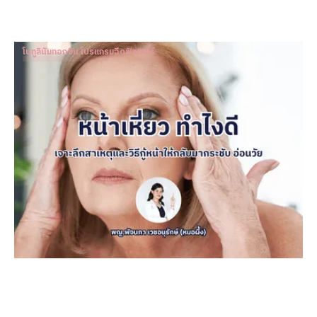
โบทูลินัมทอกซิน โปรแกรมฉีดฟิลเลอร์
หน้าเหี่ยว ทำไงดี เจาะลึกสาเหตุและวิธีกู้หน้าให้กลับมากระชับ
อ่อนวัย
Dr. Patnapa Vejanurug
Mar 8, 2024