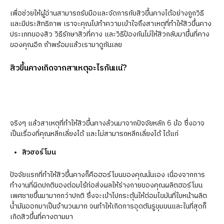
เพื่อช่วยให้ผู้อ่านสามารถรับมือและจัดการกับสิวขึ้นคางได้อย่างถูกวิธี
และมีประสิทธิภาพ เราจะคุณไปทำความเข้าใจถึงสาเหตุที่ทำให้สิวขึ้นคาง
ประเภทของสิว วิธีรักษาสิวที่คาง และวิธีป้องกันไม่ให้สิวกลับมาขึ้นที่คาง
ของคุณอีก ถ้าพร้อมแล้วเรามาดูกันเลย
สิวขึ้นคางเกิดจากสาเหตุอะไรกันแน่?
จริงๆ แล้วสาเหตุที่ทำให้สิวขึ้นคางล้วนมาจากปัจจัยหลัก 6 ข้อ ซึ่งอาจ
เป็นเรื่องที่คุณหลีกเลี่ยงได้ และไม่สามารถหลีกเลี่ยงได้ ได้แก่
สิวฮอร์โมน
ปัจจัยแรกที่ทำให้สิวขึ้นคางก็คือฮอร์โมนของคุณนั่นเอง เนื่องจากการ
ทำงานที่ผิดปกติของต่อมไร้ท่อส่งผลให้ร่างกายของคุณผลิตฮอร์โมน
เพศชายขึ้นมามากกว่าปกติ ซึ่งจะเข้าไปกระตุ้นให้ต่อมไขมันที่ใบหน้าผลิต
น้ำมันออกมาเป็นจำนวนมาก จนทำให้เกิดการอุดตันรูขุมขนและในที่สุดก็
เกิดสิวขึ้นที่คางตามมา