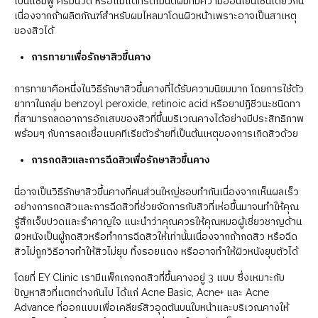
เป็นแชมพู ครีมนวด หรือแม้แต่ทรีตเมนต์ผมที่มีความอ่อนโยนเช่นเดียวกัน
เนื่องจากถ้าผลิตภัณฑ์สำหรับผมไหลมาโดนผิวหน้าเพราะอาจเป็นสาเหตุ
ของสิวได้
การทายาเพื่อรักษาสิวขึ้นคาง
การทายาคือหนึ่งในวิธีรักษาสิวขึ้นคางที่ได้รับความนิยมมาก โดยการใช้ตัว
ยาทาในกลุ่ม benzoyl peroxide, retinoic acid หรือยาปฏิชีวนะชนิดทา
ที่สามารถลดอาการอักเสบของสิวที่ขึ้นบริเวณคางได้อย่างมีประสิทธิภาพ
พร้อมๆ กับการลดเชื้อแบคทีเรียตัวร้ายที่เป็นต้นเหตุของการเกิดสิวด้วย
การกดสิวและการฉีดสิวเพื่อรักษาสิวขึ้นคาง
นี่อาจเป็นวิธีรักษาสิวขึ้นคางที่คนส่วนใหญ่ชอบทำกันเนื่องจากเห็นผลเร็ว
อย่างการกดสิวและการฉีดสิวที่ช่วยจัดการกับสิวที่เห่อขึ้นมาจนทำให้คุณ
รู้สึกเจ็บปวดและรำคาญใจ แนะนำว่าคุณควรให้คุณหมอผู้เชี่ยวชาญด้าน
ผิวหนังเป็นผู้กดสิวหรือทำการฉีดสิวให้เท่านั้นเนื่องจากถ้ากดสิว หรือฉีด
สิวไม่ถูกวิธีอาจทำให้สิวไม่ยุบ ทิ้งรอยแดง หรืออาจทำให้ผิวหนังยุบตัวได้
โดยที่ EY Clinic เรามีแพ็กเกจกดสิวที่ขึ้นคางอยู่ 3 แบบ ซึ่งเหมาะกับ
ปัญหาสิวที่แตกต่างกันไป ได้แก่ Acne Basic, Acne+ และ Acne
Advance ที่ออกแบบเพื่อเคลียร์สิวอุดตันบนใบหน้าและบริเวณคางให้