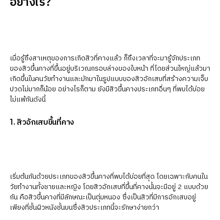
อย่างไร?
เมื่อรู้ถึงสาเหตุของการเกิดสิวที่คางแล้ว ก็ถึงเวลาที่จะมารู้จักประเภท
ของสิวขึ้นคางที่ขึ้นอยู่บริเวณกรอบล่างของใบหน้า ที่โดยส่วนใหญ่แล้วมา
เกิดขึ้นในคนวัยทำงานและมักมาในรูปแบบของสิวอักเสบที่สร้างความเจ็บ
ปวดไม่มากก็น้อย อย่างไรก็ตาม ยังมีสิวขึ้นคางประเภทอื่นๆ ที่พบได้บ่อย
ไม่แพ้กันดังนี้
1. สิวอักเสบขึ้นที่คาง
เริ่มต้นกันด้วยประเภทของสิวขึ้นคางที่พบได้บ่อยที่สุด โดยเฉพาะกับคนใน
วัยทำงานทั้งชายและหญิง โดยสิวอักเสบที่ขึ้นที่คางนั้นจะมีอยู่ 2 แบบด้วย
กัน คือสิวขึ้นคางที่มีลักษณะเป็นตุ่มหนอง ซึ่งเป็นสิวที่มีการอักเสบอยู่
เพียงที่ชั้นผิวหนังชั้นบนซึ่งสิวประเภทนี้จะรักษาง่ายกว่า