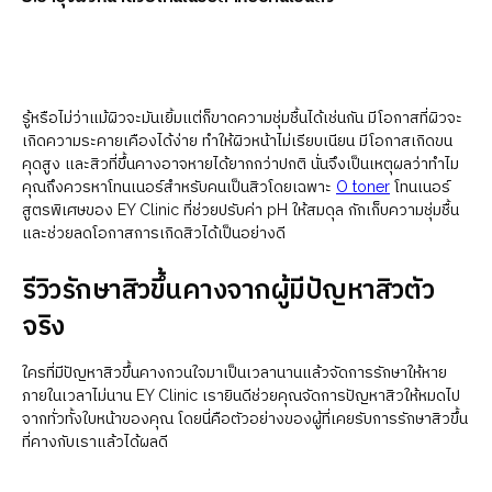
รู้หรือไม่ว่าแม้ผิวจะมันเยิ้มแต่ก็ขาดความชุ่มชื้นได้เช่นกัน มีโอกาสที่ผิวจะ
เกิดความระคายเคืองได้ง่าย ทำให้ผิวหน้าไม่เรียบเนียน มีโอกาสเกิดขน
คุดสูง และสิวที่ขึ้นคางอาจหายได้ยากกว่าปกติ นั่นจึงเป็นเหตุผลว่าทำไม
คุณถึงควรหาโทนเนอร์สำหรับคนเป็นสิวโดยเฉพาะ
O toner
โทนเนอร์
สูตรพิเศษของ EY Clinic ที่ช่วยปรับค่า pH ให้สมดุล กักเก็บความชุ่มชื้น
และช่วยลดโอกาสการเกิดสิวได้เป็นอย่างดี
รีวิวรักษาสิวขึ้นคางจากผู้มีปัญหาสิวตัว
จริง
ใครที่มีปัญหาสิวขึ้นคางกวนใจมาเป็นเวลานานแล้วจัดการรักษาให้หาย
ภายในเวลาไม่นาน EY Clinic เรายินดีช่วยคุณจัดการปัญหาสิวให้หมดไป
จากทั่วทั้งใบหน้าของคุณ โดยนี่คือตัวอย่างของผู้ที่เคยรับการรักษาสิวขึ้น
ที่คางกับเราแล้วได้ผลดี