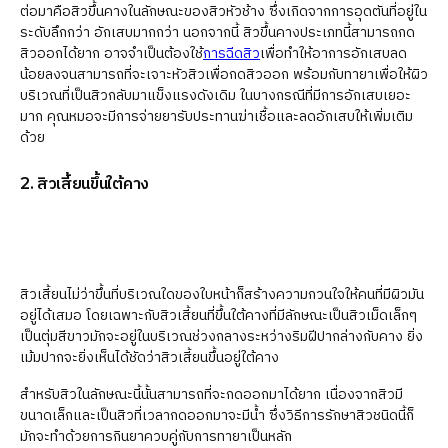
ต่อมาคือสิวขึ้นคางในลักษณะของสิวหัวช้าง ซึ่งเกิดจากการอุดตันที่อยู่ใน
ระดับลึกกว่า อักเสบมากกว่า นอกจากนี้ สิวขึ้นคางประเภทนี้สามารถกด
สิวออกได้ยาก อาจจำเป็นต้องใช้
การฉีดสิว
เพื่อทำให้อาการอักเสบลด
น้อยลงจนสามารถที่จะเจาะหัวสิวเพื่อกดสิวออก พร้อมกับทายาเพื่อให้ผิว
บริเวณที่เป็นสิวกลับมาแข็งแรงดังเดิม ในบางกรณีที่มีการอักเสบเยอะ
มาก คุณหมอจะมีการจ่ายยารับประทานฆ่าเชื้อและลดอักเสบให้เพิ่มเติม
ด้วย
2. สิวเสี้ยนขึ้นใต้คาง
สิวเสี้ยนไม่ว่าขึ้นที่บริเวณใดของใบหน้าก็สร้างความกวนใจให้คนที่มีผิวมัน
อยู่ได้เสมอ โดยเฉพาะกับสิวเสี้ยนที่ขึ้นใต้คางที่มีลักษณะเป็นสิวเม็ดเล็กๆ
เป็นตุ่มสีขาวมักจะอยู่ในบริเวณช่วงกลางระหว่างริมฝีปากล่างกับคาง ยิ่ง
เม้มปากจะยิ่งเห็นได้ชัดว่าสิวเสี้ยนขึ้นอยู่ใต้คาง
สำหรับสิวในลักษณะนี้นั้นสามารถที่จะกดออกมาได้ยาก เนื่องจากสิวมี
ขนาดเล็กและเป็นสิวที่เวลากดออกมาจะมีน้ำ ซึ่งวิธีการรักษาสิวชนิดนี้ก็
มักจะทำด้วยการกินยาควบคู่กับการทายาเป็นหลัก