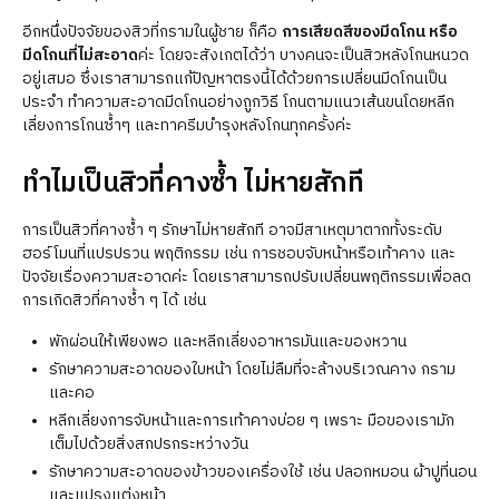
อีกหนึ่งปัจจัยของสิวที่กรามในผู้ชาย ก็คือ
การเสียดสีของมีดโกน หรือ
มีดโกนที่ไม่สะอาด
ค่ะ โดยจะสังเกตได้ว่า บางคนจะเป็นสิวหลังโกนหนวด
อยู่เสมอ ซึ่งเราสามารถแก้ปัญหาตรงนี้ได้ด้วยการเปลี่ยนมีดโกนเป็น
ประจำ ทำความสะอาดมีดโกนอย่างถูกวิธี โกนตามแนวเส้นขนโดยหลีก
เลี่ยงการโกนซ้ำๆ และทาครีมบำรุงหลังโกนทุกครั้งค่ะ
ทำไมเป็นสิวที่คางซ้ำ ไม่หายสักที
การเป็นสิวที่คางซ้ำ ๆ รักษาไม่หายสักที อาจมีสาเหตุมาตากทั้งระดับ
ฮอร์โมนที่แปรปรวน พฤติกรรม เช่น การชอบจับหน้าหรือเท้าคาง และ
ปัจจัยเรื่องความสะอาดค่ะ โดยเราสามารถปรับเปลี่ยนพฤติกรรมเพื่อลด
การเกิดสิวที่คางซ้ำ ๆ ได้ เช่น
พักผ่อนให้เพียงพอ และหลีกเลี่ยงอาหารมันและของหวาน
รักษาความสะอาดของใบหน้า โดยไม่ลืมที่จะล้างบริเวณคาง กราม
และคอ
หลีกเลี่ยงการจับหน้าและการเท้าคางบ่อย ๆ เพราะ มือของเรามัก
เต็มไปด้วยสิ่งสกปรกระหว่างวัน
รักษาความสะอาดของข้าวของเครื่องใช้ เช่น ปลอกหมอน ผ้าปูที่นอน
และแปรงแต่งหน้า