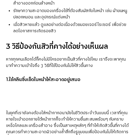
สำอางออกก่อนล้างหน้า
รักษาความสะอาดของเครื่องใช้ที่ต้องสัมผัสกับใบหน้า เช่น ผ้าขนหนู
ปลอกหมอน และอุปกรณ์แต่งหน้า
เมื่อสิวหายแล้ว ดูแลอย่างต่อเนื่องด้วยมอยเจอร์ไรเซอร์ เพื่อช่วย
ลดโอกาสการเกิดรอยสิว
3 วิธีป้องกันสิวที่คางได้อย่างเห็นผล
หากทุกคนเลือกได้ก็คงไม่มีใครอยากเป็นสิวที่คางใช่ไหม เราจึงจะพาคุณ
มาทำความเข้าใจถึง 3 วิธีที่ใช้ป้องกันไม่ให้สิวขึ้นคาง
1.ใช้คลีนซิ่งเช็ดใบหน้าให้สะอาดอยู่เสมอ
ในยุคที่เรายังคงต้องใส่หน้ากากอนามัยในชีวิตประจำวันแบบนี้ เวลาที่คุณ
หายใจเข้าออกภายใต้หน้ากากก็จะทำให้ความชื้นสะสมพร้อมๆ กับคราบ
เหงื่อไคลและเครื่องสำอาง ซึ่งเป็นสาเหตุหลักๆ ที่ทำให้เกิดสิวขึ้นที่คางได้
คุณควรทำความสะอาดผิวอย่างล้ำลึกถึงรูขุมขนเพื่อป้องกันไม่ให้เกิดการ