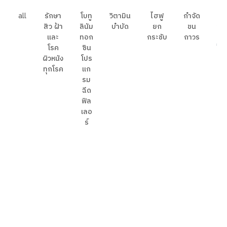
all
รักษา
โบทู
วิตามิน
ไฮฟู
กำจัด
คล
สิว ฝ้า
ลินัม
บำบัด
ยก
ขน
สุ
และ
ทอก
กระชับ
ถาวร
เ
โรค
ซิน
ป้อ
ผิวหนัง
โปร
แ
ทุกโรค
แก
ฟื
รม
ฉีด
ฟิล
เลอ
ร์