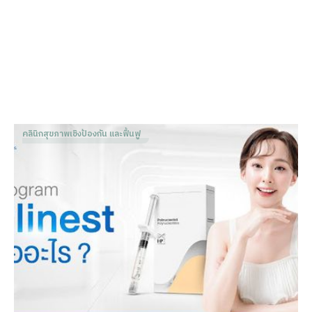
คลินิกสุขภาพเชิงป้องกัน และฟื้นฟู
โปรแกรม Plinest คืออะไร? ฟื้นฟูผิวหน้าด้วย DNA ปลาเท
ราต์
Dr. Patnapa Vejanurug
Feb 12, 2026